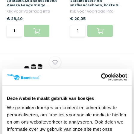
Talamex Zeilhandschoen
Talamex zeil- en
Amara Lange vinge...
surfhandschoen, korte v...
Klik voor voorraad info
Klik voor voorraad info
€ 28,40
€ 20,05
Deze website maakt gebruik van koekjes
UITVERKOOP
We gebruiken koekjes om content en advertenties te
Helly Hansen
personaliseren, om functies voor sociale media te bieden
Zeilhandschoen Korte
vinger...
en om ons websiteverkeer te analyseren. Ook delen we
Klik voor voorraad info
informatie over uw gebruik van onze site met onze