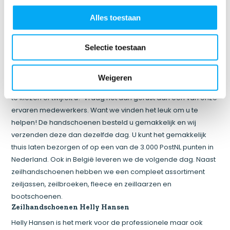
speciale winterhandschoenen. Voor optimaal warme
Alles toestaan
handen is het van belang dat de zeilhandschoenen goed
aansluiten en u dus geen te grote handschoenen draagt.
Zeilhandschoenen kopen
Selectie toestaan
De juiste zeilhandschoenen besteld u gemakkelijk in onze
webshop. De maten staan bij de verschillende heren
Weigeren
handschoenen vermeld. Vindt u het lastig om de juiste maat
te kiezen of twijfelt u? Vraag het dan gerust aan een van onze
ervaren medewerkers. Want we vinden het leuk om u te
helpen! De handschoenen besteld u gemakkelijk en wij
verzenden deze dan dezelfde dag. U kunt het gemakkelijk
thuis laten bezorgen of op een van de 3.000 PostNL punten in
Nederland. Ook in België leveren we de volgende dag. Naast
zeilhandschoenen hebben we een compleet assortiment
zeiljassen, zeilbroeken, fleece en zeillaarzen en
bootschoenen.
Zeilhandschoenen Helly Hansen
Helly Hansen is het merk voor de professionele maar ook