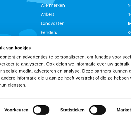
Alle merken
N
Ankers
T
Landvasten
E
Fenders
K
Zwemvesten
B
ik van koekjes
ontent en advertenties te personaliseren, om functies voor soci
erkeer te analyseren. Ook delen we informatie over uw gebruik
or sociale media, adverteren en analyse. Deze partners kunnen 
ndere informatie die u aan ze heeft verstrekt of die ze hebben
hun diensten.
© Copyright 2026 - Theme By
DMWS
-
RSS-feed
Boottotaal - De meest complete watersport webshop
Voorkeuren
van de Benelux !
Statistieken
9,0
- Ratings
Market
e website te verbeteren. Is dat akkoord?
Ja
Nee