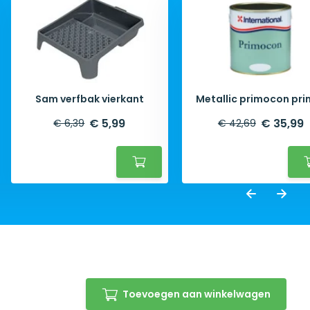
Sam verfbak vierkant
Metallic primocon pri
€ 5,99
€ 35,99
€ 6,39
€ 42,69
Toevoegen aan winkelwagen