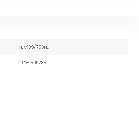
YBC189/750NL
PRO-1505285