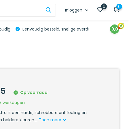
0
0
Inloggen
oudig!
Eenvoudig besteld, snel geleverd!
9,0
95
Op voorraad
3 werkdagen
xtra is een harde, schrobbare antifouling en
in heldere kleuren....
Toon meer