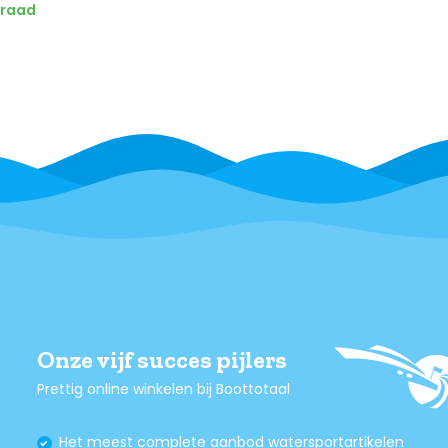
rraad
Onze vijf succes pijlers
Prettig online winkelen bij Boottotaal
Het meest complete aanbod watersportartikelen