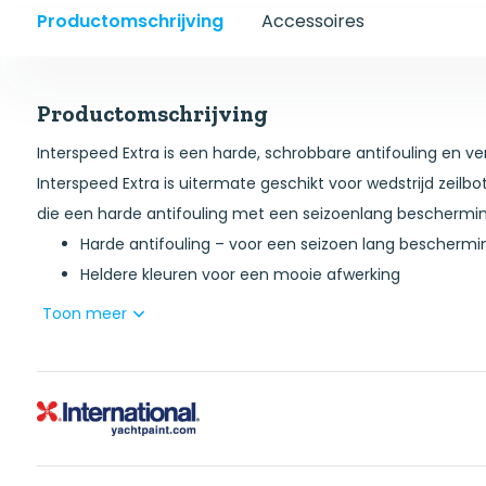
Productomschrijving
Accessoires
Productomschrijving
Interspeed Extra is een harde, schrobbare antifouling en ver
Interspeed Extra is uitermate geschikt voor wedstrijd zeilb
die een harde antifouling met een seizoenlang beschermin
Harde antifouling – voor een seizoen lang beschermi
Heldere kleuren voor een mooie afwerking
Hard, schrobbaar oppervlak voor een gladde eindlaag
Toon meer
Geschikt voor zowel motor- als zeilboten, tevens vo
Kan direct over de meeste typen antifoulings aangeb
conditie zijn, met uitzondering van PTFE-houdende an
Aanbrengen in de herfst en de boot kan direct in de 
tewaterlatingstijd. Kan ook enkele dagen voor tewat