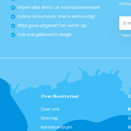
Ontva
Vrijwel alles direct uit voorraad leverbaar
Online retourneren: snel & eenvoudig!
Altijd goed uitgerust het water op!
Ook snel geleverd in België
* Lees
Over Boottotaal
C
Over ons
B
Sitemap
Z
Kenniscentrum
8