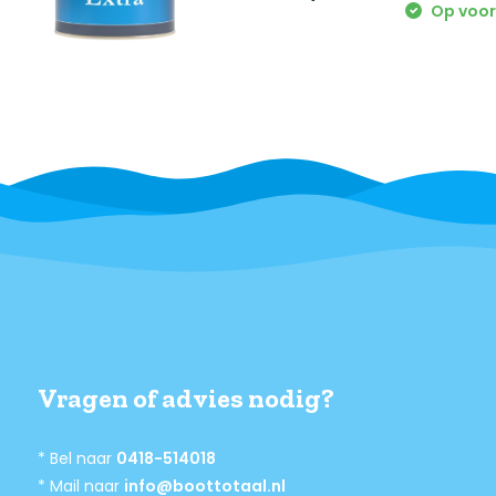
Op voo
Vragen of advies nodig?
* Bel naar
0418-514018
* Mail naar
info@boottotaal.nl