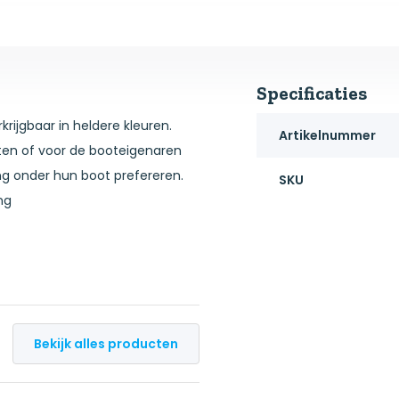
Specificaties
krijgbaar in heldere kleuren.
Artikelnummer
oten of voor de booteigenaren
g onder hun boot prefereren.
SKU
ng
or aluminium boten
racht worden, mits ze in goede
tifoulings
Bekijk alles producten
lente het water in – 6 maanden
erlating worden aangebracht.