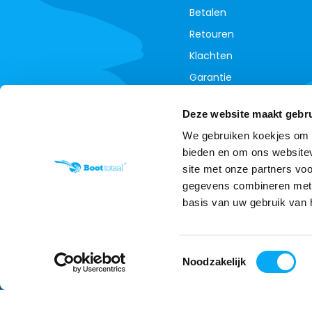
Betalen
Retouren
Klachten
Garantie
Contact
Deze website maakt gebru
Annuleer je bestelling
We gebruiken koekjes om c
bieden en om ons websitev
site met onze partners vo
gegevens combineren met a
basis van uw gebruik van 
Toestemmingsselectie
Noodzakelijk
Wij slaan cookies op om onz