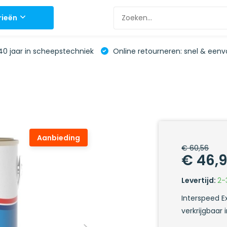
rieën
0 jaar in scheepstechniek
Online retourneren: snel & eenv
Aanbieding
€ 60,56
€ 46,
Levertijd:
2-
Interspeed E
verkrijgbaar 