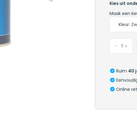
Kies uit on
Maak een ke
-
+
Ruim
40 
Eenvoudig
Online re