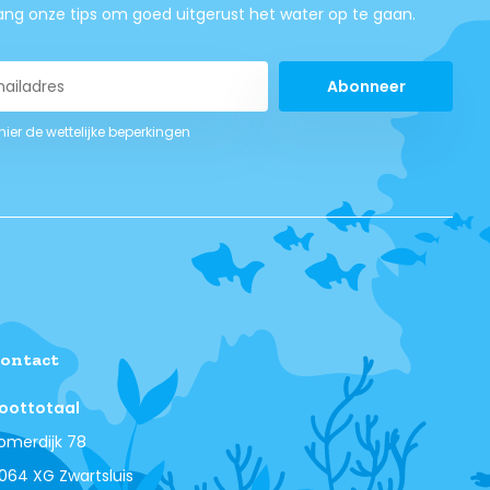
ng onze tips om goed uitgerust het water op te gaan.
Abonneer
 hier de wettelijke beperkingen
ontact
oottotaal
omerdijk 78
064 XG Zwartsluis