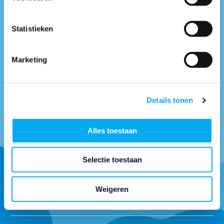
info@boottotaal.nl
* Mail naar
Facebook.nl/boottotaal
* Vind ons op
Statistieken
Maandag t/m vrijdag tussen: 9:00 uur tot 17:00 uur
Marketing
Neem contact met
ons op
Details tonen
Alles toestaan
Ontvang onze tips om goed uitgerust het water op te gaan.
Selectie toestaan
Abonneer
Weigeren
* Lees hier de wettelijke beperkingen