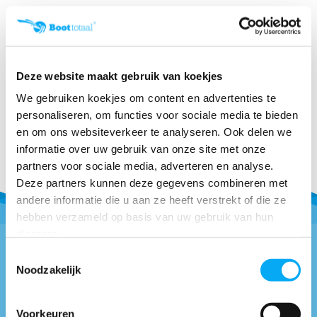
Minn Kota RT-ULTERRA
112/iPilot-BT 72"/1...
Klik voor voorraad info
€ 5.739,01
Deze website maakt gebruik van koekjes
We gebruiken koekjes om content en advertenties te
personaliseren, om functies voor sociale media te bieden
en om ons websiteverkeer te analyseren. Ook delen we
informatie over uw gebruik van onze site met onze
partners voor sociale media, adverteren en analyse.
Deze partners kunnen deze gegevens combineren met
andere informatie die u aan ze heeft verstrekt of die ze
hebben verzameld op basis van uw gebruik van hun
diensten.
Toestemmingsselectie
Noodzakelijk
Vragen of advies nodig?
0418-514018
* Bel naar
Voorkeuren