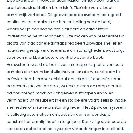
Zipwake is een innovatief automatisch trimsysteem dat de
prestaties, stabiliteit en brandstofefficiëntie van je boot
aanzienlijk verbetert. Dit geavanceerde systeem corrigeert
continu en automatisch de trim en helling van de boot,
waardoor je een soepelere, veiligere en efficiëntere
vaarervaring hebt. Door gebruik te maken van interceptors in
plaats van traditionele trimtabs reageert Zipwake sneller en
nauwkeuriger op veranderende omstandigheden, wat zorgt
voor een merkbaar betere controle over de boot.
Het systeem werkt op basis van interceptors, platte verticale
panelen die razendsnel uitschuiven om de waterstroom te
beïnvloeden. Hierdoor ontstaat een direct liftend effect aan
de achterzijde van de boot, wat niet alleen de romp beter in
balans brengt, maar ook ongewenst stampen en rollen
vermindert. Dit resulteert in een stabielere vaart, zelfs bij hoge
snelheden of in ruwe omstandigheden. Het Zipwake-systeem
is volledig automatisch en past zich aan zonder dat je
constant handmatig hoeft in te grijpen. Dankzij geavanceerde
sensoren detecteert het systeem veranderingen in snelheid,