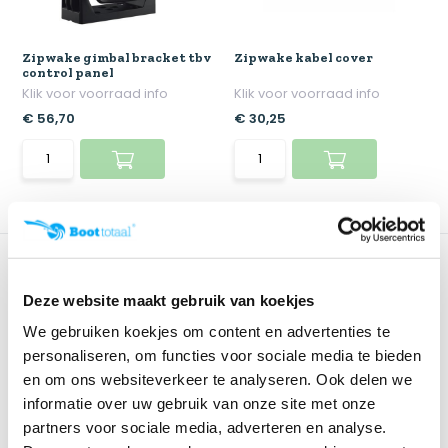
Zipwake gimbal bracket tbv
Zipwake kabel cover
control panel
Klik voor voorraad info
Klik voor voorraad info
€ 56,70
€ 30,25
Deze website maakt gebruik van koekjes
We gebruiken koekjes om content en advertenties te
personaliseren, om functies voor sociale media te bieden
en om ons websiteverkeer te analyseren. Ook delen we
informatie over uw gebruik van onze site met onze
partners voor sociale media, adverteren en analyse.
Zipwake distribution unit
Zipwake servo unit 3mtr
met stroomkabe...