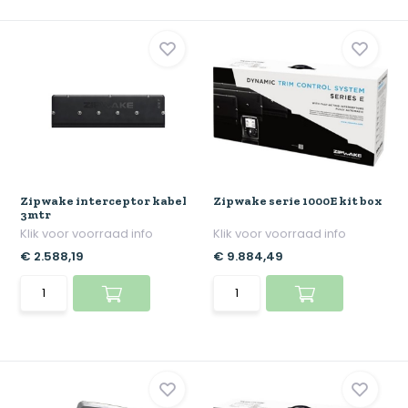
Zipwake interceptor kabel
Zipwake serie 1000E kit box
3mtr
Klik voor voorraad info
Klik voor voorraad info
€ 2.588,19
€ 9.884,49