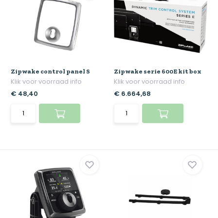
Zipwake control panel S
Zipwake serie 600E kit box
Klik voor voorraad info
Klik voor voorraad info
€ 48,40
€ 6.664,68