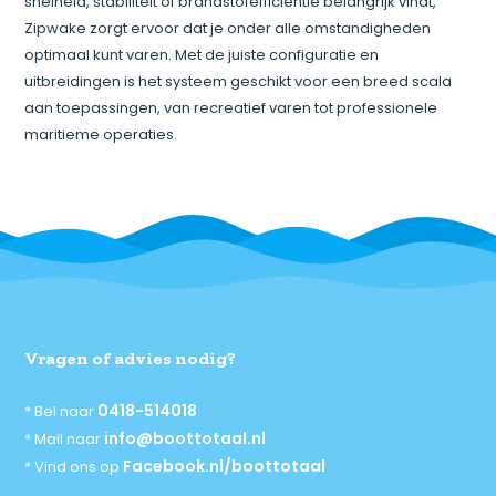
snelheid, stabiliteit of brandstofefficiëntie belangrijk vindt,
Zipwake zorgt ervoor dat je onder alle omstandigheden
optimaal kunt varen. Met de juiste configuratie en
uitbreidingen is het systeem geschikt voor een breed scala
aan toepassingen, van recreatief varen tot professionele
maritieme operaties.
Vragen of advies nodig?
0418-514018
* Bel naar
info@boottotaal.nl
* Mail naar
Facebook.nl/boottotaal
* Vind ons op