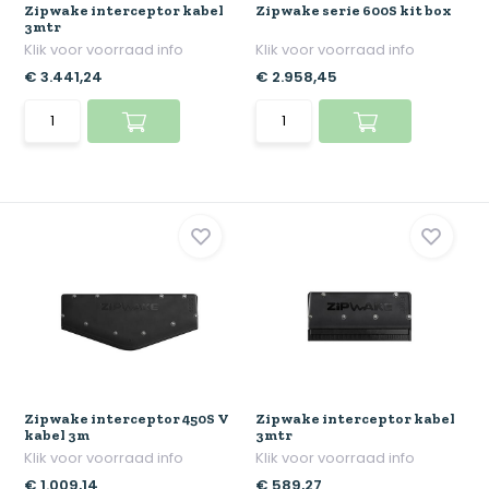
Zipwake interceptor kabel
Zipwake serie 600S kit box
3mtr
Klik voor voorraad info
Klik voor voorraad info
€ 3.441,24
€ 2.958,45
Zipwake interceptor 450S V
Zipwake interceptor kabel
kabel 3m
3mtr
Klik voor voorraad info
Klik voor voorraad info
€ 1.009,14
€ 589,27