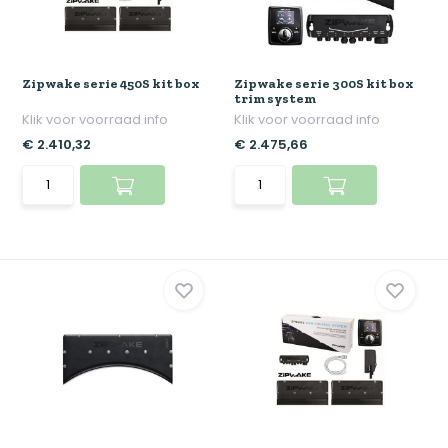
Zipwake serie 450S kit box
Zipwake serie 300S kit box
trim system
Klik voor voorraad info
Klik voor voorraad info
€ 2.410,32
€ 2.475,66