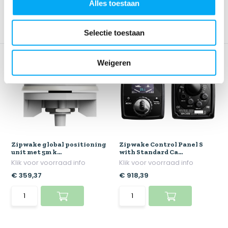
Alles toestaan
Selectie toestaan
Weigeren
Zipwake global positioning
Zipwake Control Panel S
unit met 5m k...
with Standard Ca...
Klik voor voorraad info
Klik voor voorraad info
€ 359,37
€ 918,39