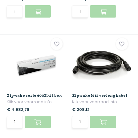
Zipwake serie 400E kit box
Zipwake M12 verlengkabel
Klik voor voorraad info
Klik voor voorraad info
€ 4.982,78
€ 208,12