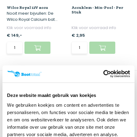
Wilco Royal 12V accu
Accuklem - Min-Pool - Per
Stuk
Nooit meer bijvullen: De
Wilco Royal Calcium bat...
Klik voor voorraad info
Klik voor voorraad info
€ 149,-
€ 2,95
Deze website maakt gebruik van koekjes
We gebruiken koekjes om content en advertenties te
personaliseren, om functies voor sociale media te bieden
en om ons websiteverkeer te analyseren. Ook delen we
informatie over uw gebruik van onze site met onze
Accuklem - Plus-Pool - Per
partners voor sociale media, adverteren en analyse.
Stuk