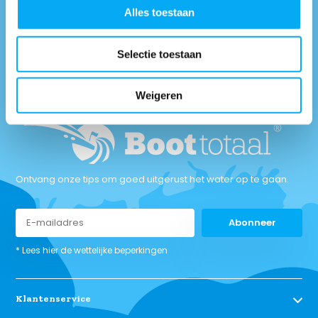
Alles toestaan
Maandag t/m vrijdag tussen: 9:00 uur tot 17:00 uur
Selectie toestaan
Neem contact met
ons op
Weigeren
Ontvang onze tips om goed uitgerust het water op te gaan.
Abonneer
* Lees hier de wettelijke beperkingen
Klantenservice