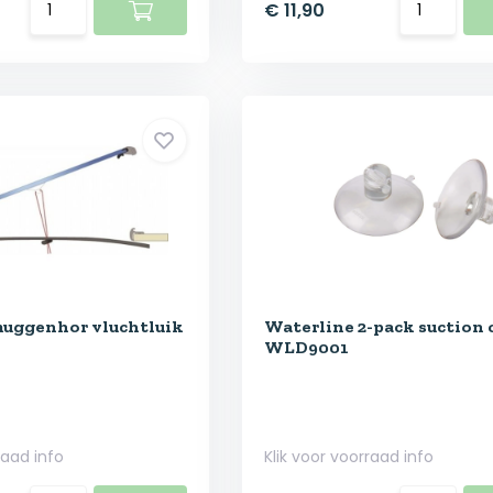
€ 11,90
muggenhor vluchtluik
Waterline 2-pack suction 
WLD9001
raad info
Klik voor voorraad info