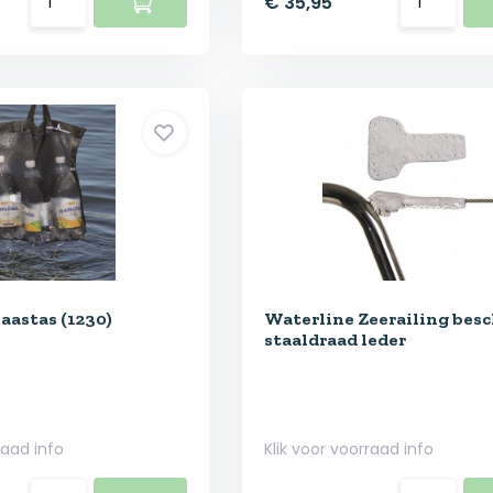
€ 35,95
aastas (1230)
Waterline Zeerailing bes
staaldraad leder
raad info
Klik voor voorraad info