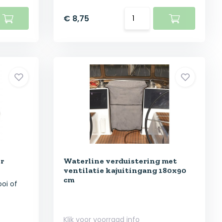
€ 8,75
r
Waterline verduistering met
ventilatie kajuitingang 180x90
cm
oi of
Klik voor voorraad info