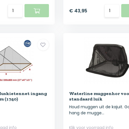
€ 43,95
Muskietennet ingang
Waterline muggenhor voo
m (1740)
standaard luik
Houd muggen uit de kajuit. Go
hang de mugge...
raad info
Klik voor voorraad info