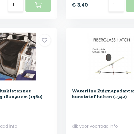
€ 3,40
Muskietennet
Waterline Zuignapadapte
g 180x90 cm (1460)
kunststof luiken (1542)
raad info
Klik voor voorraad info