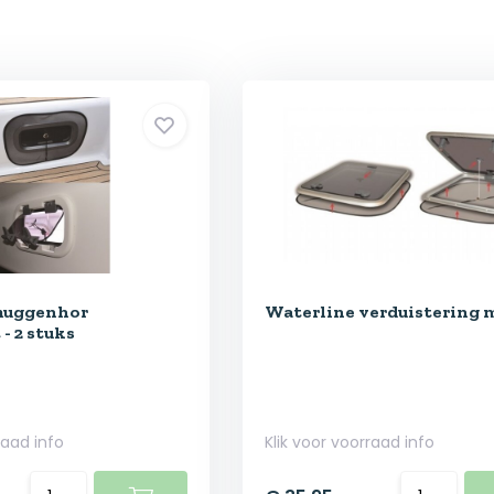
muggenhor
Waterline verduistering 
 - 2 stuks
raad info
Klik voor voorraad info