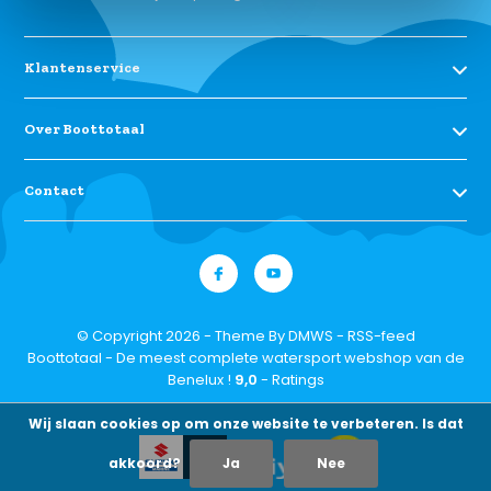
Klantenservice
Over Boottotaal
Contact
© Copyright 2026 - Theme By
DMWS
-
RSS-feed
Boottotaal - De meest complete watersport webshop van de
Benelux !
9,0
- Ratings
Wij slaan cookies op om onze website te verbeteren. Is dat
akkoord?
Ja
Nee