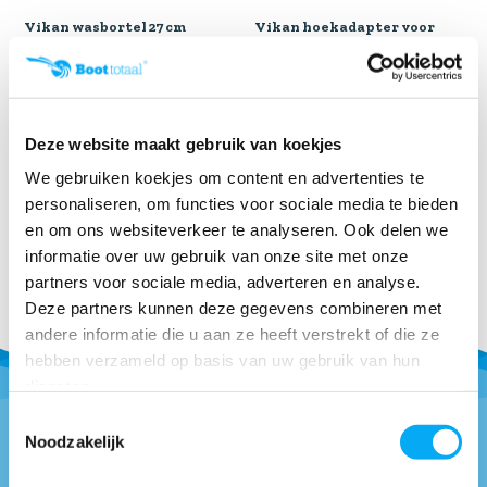
Vikan wasbortel 27 cm
Vikan hoekadapter voor
steel en borstel
De rubberen stootrand
voorkomt krassen op uw
boo...
Klik voor voorraad info
Klik voor voorraad info
Deze website maakt gebruik van koekjes
€ 32,25
€ 7,45
We gebruiken koekjes om content en advertenties te
personaliseren, om functies voor sociale media te bieden
en om ons websiteverkeer te analyseren. Ook delen we
informatie over uw gebruik van onze site met onze
partners voor sociale media, adverteren en analyse.
Deze partners kunnen deze gegevens combineren met
andere informatie die u aan ze heeft verstrekt of die ze
hebben verzameld op basis van uw gebruik van hun
diensten.
Toestemmingsselectie
Noodzakelijk
Vragen of advies nodig?