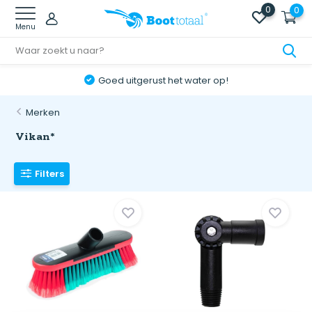
0
0
Menu
Goed uitgerust het water op!
Merken
Vikan*
Filters