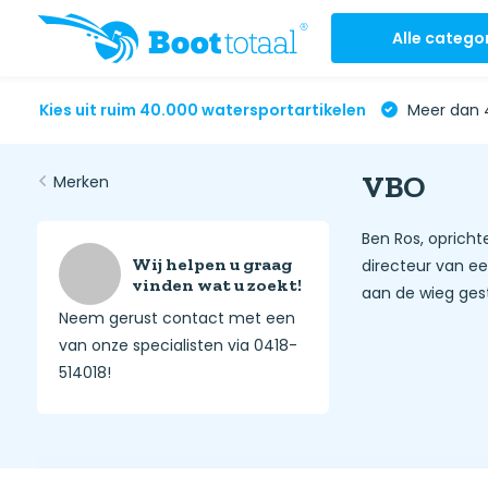
Alle catego
Kies uit ruim 40.000 watersportartikelen
Meer dan 4
VBO
Merken
Ben Ros, opricht
Wij helpen u graag
directeur van e
vinden wat u zoekt!
aan de wieg ges
Neem gerust contact met een
van onze specialisten via 0418-
514018!