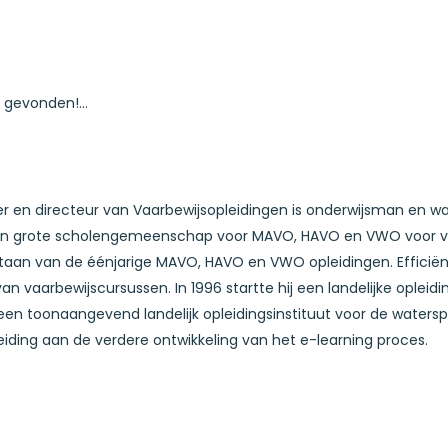
gevonden!...
er en directeur van Vaarbewijsopleidingen is onderwijsman en wate
en grote scholengemeenschap voor MAVO, HAVO en VWO voor volw
aan van de éénjarige MAVO, HAVO en VWO opleidingen. Efficiënt 
 vaarbewijscursussen. In 1996 startte hij een landelijke opleiding 
en toonaangevend landelijk opleidingsinstituut voor de watersp
eiding aan de verdere ontwikkeling van het e-learning proces.