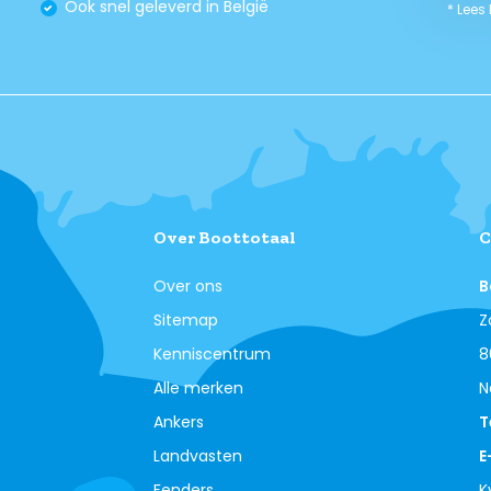
Ook snel geleverd in België
* Lees
Over Boottotaal
C
Over ons
B
Sitemap
Z
Kenniscentrum
8
Alle merken
N
Ankers
T
Landvasten
E
Fenders
K