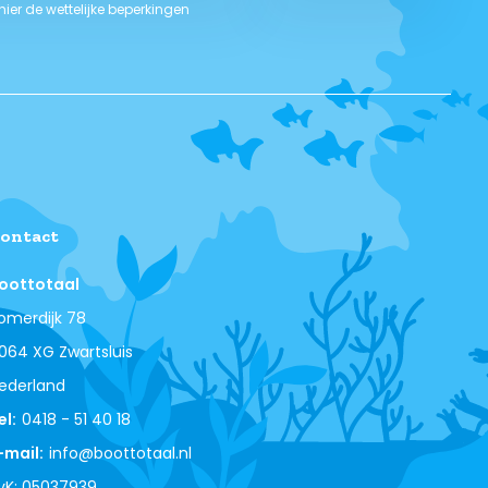
 hier de wettelijke beperkingen
ontact
oottotaal
omerdijk 78
064 XG Zwartsluis
ederland
el:
0418 - 51 40 18
-mail:
info@boottotaal.nl
vK: 05037939