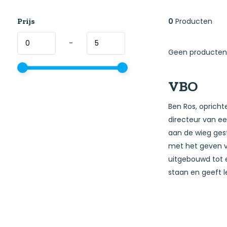
Prijs
0
Producten
-
Geen producten 
VBO
Ben Ros, opricht
directeur van e
aan de wieg gest
met het geven van
uitgebouwd tot e
staan en geeft l