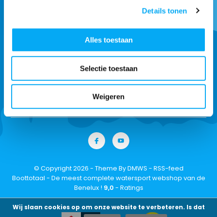
Details tonen
* Lees hier de wettelijke beperkingen
Alles toestaan
Klantenservice
Selectie toestaan
Over Boottotaal
Weigeren
Contact
© Copyright 2026 - Theme By
DMWS
-
RSS-feed
Boottotaal - De meest complete watersport webshop van de
Benelux !
9,0
- Ratings
Wij slaan cookies op om onze website te verbeteren. Is dat