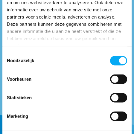
en om ons websiteverkeer te analyseren. Ook delen we
Vragen of advies nodig?
informatie over uw gebruik van onze site met onze
partners voor sociale media, adverteren en analyse.
0418-514018
* Bel naar
Deze partners kunnen deze gegevens combineren met
info@boottotaal.nl
* Mail naar
andere informatie die u aan ze heeft verstrekt of die ze
Facebook.nl/boottotaal
* Vind ons op
hebben verzameld op basis van uw gebruik van hun
diensten.
Maandag t/m vrijdag tussen: 9:00 uur tot 17:00 uur
Toestemmingsselectie
Noodzakelijk
Neem contact met
ons op
Voorkeuren
Statistieken
Ontvang onze tips om goed uitgerust het water op te gaan.
Marketing
Abonneer