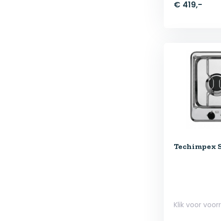
€ 419,-
Techimpex S
Klik voor voor