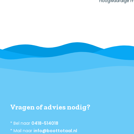
hoogwaardige m
Vragen of advies nodig?
* Bel naar
0418-514018
* Mail naar
info@boottotaal.nl