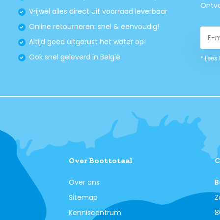
Ontva
Vrijwel alles direct uit voorraad leverbaar
Online retourneren: snel & eenvoudig!
Altijd goed uitgerust het water op!
Ook snel geleverd in België
* Lees
Over Boottotaal
C
Over ons
B
Sitemap
Z
Kenniscentrum
8