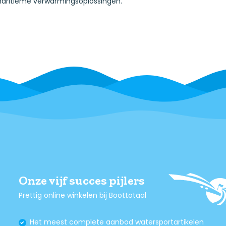
aritieme verwarmingsoplossingen.
Onze vijf succes pijlers
Prettig online winkelen bij Boottotaal
Het meest complete aanbod watersportartikelen