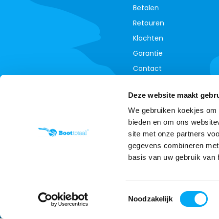
Betalen
Retouren
Klachten
Garantie
Contact
Annuleer je bestelling
Deze website maakt gebru
We gebruiken koekjes om c
bieden en om ons websitev
site met onze partners vo
gegevens combineren met a
basis van uw gebruik van 
Toestemmingsselectie
Noodzakelijk
Wij slaan cookies op om onz