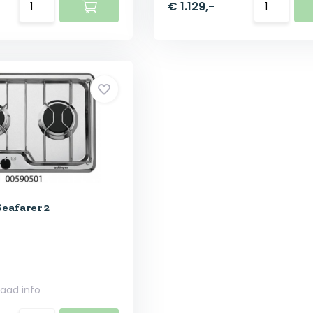
€ 1.129,-
eafarer 2
raad info