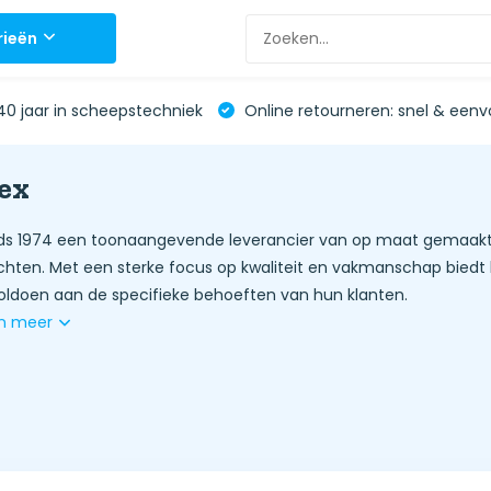
rieën
0 jaar in scheepstechniek
Online retourneren: snel & eenv
ex
nds 1974 een toonaangevende leverancier van op maat gemaakte
achten. Met een sterke focus op kwaliteit en vakmanschap biedt
oldoen aan de specifieke behoeften van hun klanten.
n meer