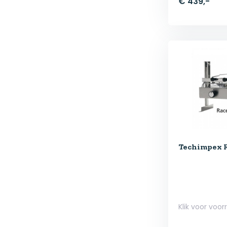
€ 439,-
Techimpex 
Klik voor voor