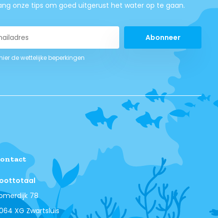
ng onze tips om goed uitgerust het water op te gaan.
Abonneer
 hier de wettelijke beperkingen
ontact
oottotaal
omerdijk 78
064 XG Zwartsluis