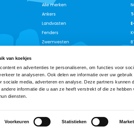
Alle merken
N
Ankers
T
Landvasten
E
Fenders
K
Zwemvesten
B
ik van koekjes
ontent en advertenties te personaliseren, om functies voor soci
erkeer te analyseren. Ook delen we informatie over uw gebruik
or sociale media, adverteren en analyse. Deze partners kunnen 
ndere informatie die u aan ze heeft verstrekt of die ze hebben
hun diensten.
© Copyright 2026 - Theme By
DMWS
-
RSS-feed
Boottotaal - De meest complete watersport webshop
van de Benelux !
9,0
- Ratings
Voorkeuren
Statistieken
Market
e website te verbeteren. Is dat akkoord?
Ja
Nee