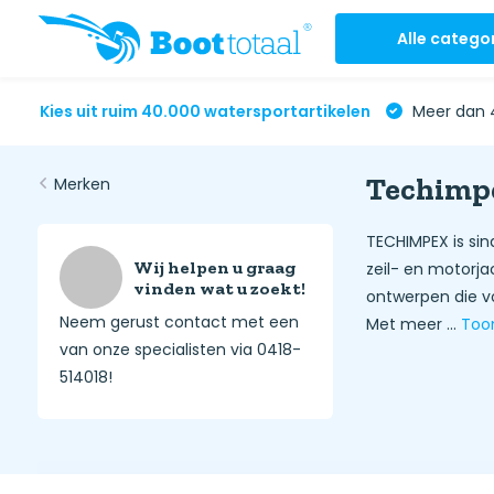
Alle catego
Kies uit ruim 40.000 watersportartikelen
Meer dan 4
Techimp
Merken
TECHIMPEX is si
Wij helpen u graag
zeil- en motorj
vinden wat u zoekt!
ontwerpen die v
Neem gerust contact met een
Met meer ...
Too
van onze specialisten via 0418-
514018!