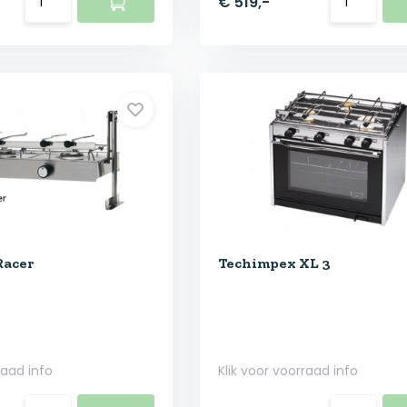
€ 519,-
Racer
Techimpex XL 3
raad info
Klik voor voorraad info