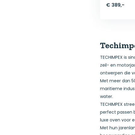
€ 389,-
Techimp
TECHIMPEX is si
zeil- en motorj
ontwerpen die v
Met meer dan 50
maritieme indus
water.
TECHIMPEX stree
perfect passen b
luxe oven voor 
Met hun jarenlan