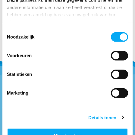
€ 113,60
andere informatie die u aan ze heeft verstrekt of die ze
hebben verzameld op basis van uw gebruik van hun
diensten.
Toestemmingsselectie
Noodzakelijk
Voorkeuren
Statistieken
Marketing
Vragen of advies nodig?
0418-514018
* Bel naar
info@boottotaal.nl
* Mail naar
Details tonen
Facebook.nl/boottotaal
* Vind ons op