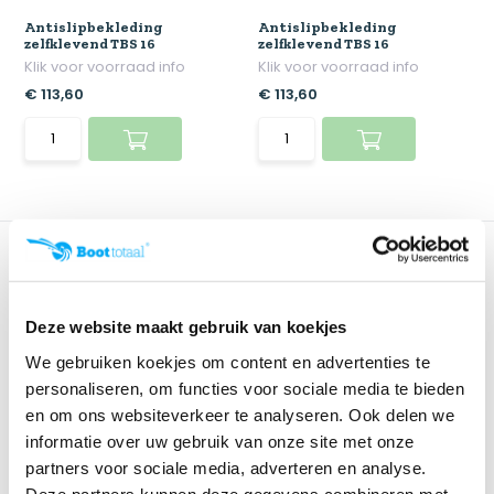
Antislipbekleding
Antislipbekleding
zelfklevend TBS 16
zelfklevend TBS 16
Klik voor voorraad info
Klik voor voorraad info
€ 113,60
€ 113,60
Deze website maakt gebruik van koekjes
We gebruiken koekjes om content en advertenties te
personaliseren, om functies voor sociale media te bieden
en om ons websiteverkeer te analyseren. Ook delen we
Antislipbekleding
informatie over uw gebruik van onze site met onze
zelfklevend TBS 16
partners voor sociale media, adverteren en analyse.
Klik voor voorraad info
Deze partners kunnen deze gegevens combineren met