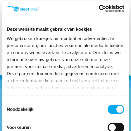
Sportline Sport Accu
Klik voor voorraad info
€ 88,99
€ 84,95
Deze website maakt gebruik van koekjes
We gebruiken koekjes om content en advertenties te
personaliseren, om functies voor sociale media te bieden
en om ons websiteverkeer te analyseren. Ook delen we
informatie over uw gebruik van onze site met onze
partners voor sociale media, adverteren en analyse.
Deze partners kunnen deze gegevens combineren met
andere informatie die u aan ze heeft verstrekt of die ze
hebben verzameld op basis van uw gebruik van hun
diensten.
Toestemmingsselectie
Vragen of advies nodig?
Noodzakelijk
0418-514018
* Bel naar
Voorkeuren
info@boottotaal.nl
* Mail naar