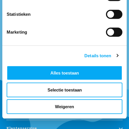
Facebook.nl/boottotaal
* Vind ons op
Statistieken
Maandag t/m vrijdag tussen: 9:00 uur tot 17:00 uur
Marketing
Neem contact met
ons op
Details tonen
Alles toestaan
Ontvang onze tips om goed uitgerust het water op te gaan.
Selectie toestaan
Abonneer
Weigeren
* Lees hier de wettelijke beperkingen
Klantenservice