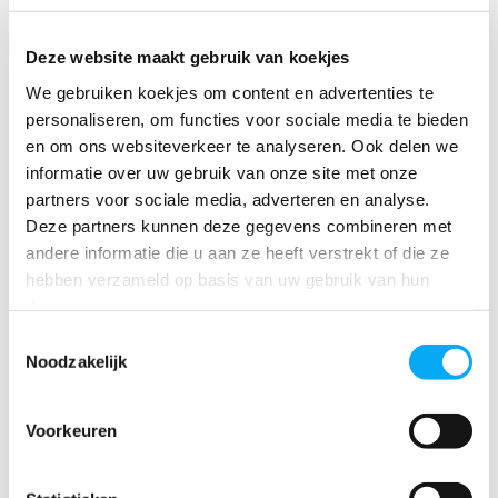
Deze website maakt gebruik van koekjes
We gebruiken koekjes om content en advertenties te
personaliseren, om functies voor sociale media te bieden
Radice Bronzen Roer voor
en om ons websiteverkeer te analyseren. Ook delen we
vlakke bodem
informatie over uw gebruik van onze site met onze
Klik voor voorraad info
partners voor sociale media, adverteren en analyse.
€ 1.385,21
Deze partners kunnen deze gegevens combineren met
andere informatie die u aan ze heeft verstrekt of die ze
hebben verzameld op basis van uw gebruik van hun
diensten.
Toestemmingsselectie
Noodzakelijk
Radice
Radice
is een toonaangevend merk dat hoogwaardige
Voorkeuren
roeren produceert voor een breed scala aan scheepstypes.
Deze roeren staan bekend om hun duurzame materialen,