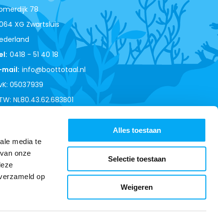
omerdijk 78
064 XG Zwartsluis
ederland
el:
0418 - 51 40 18
-mail:
info@boottotaal.nl
vK: 05037939
TW: NL80.43.62.683B01
Alles toestaan
ale media te
 van onze
Selectie toestaan
deze
 verzameld op
Weigeren