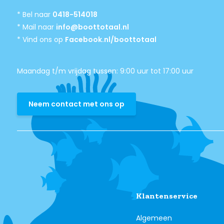
* Bel naar
0418-514018
* Mail naar
info@boottotaal.nl
* Vind ons op
Facebook.nl/boottotaal
Maandag t/m vrijdag tussen: 9:00 uur tot 17:00 uur
Neem contact met ons op
Klantenservice
Algemeen