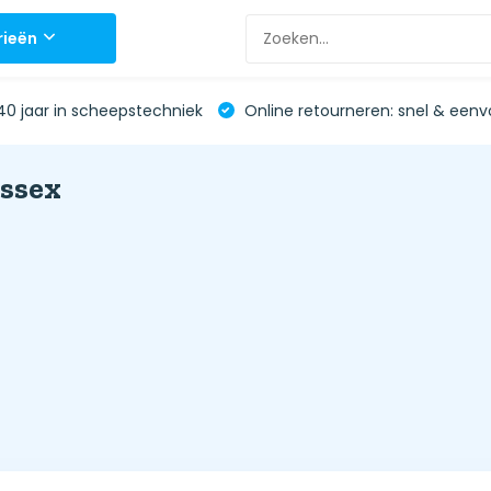
rieën
0 jaar in scheepstechniek
Online retourneren: snel & eenv
ssex