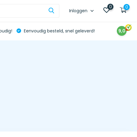
0
0
Inloggen
oudig!
Eenvoudig besteld, snel geleverd!
9,0