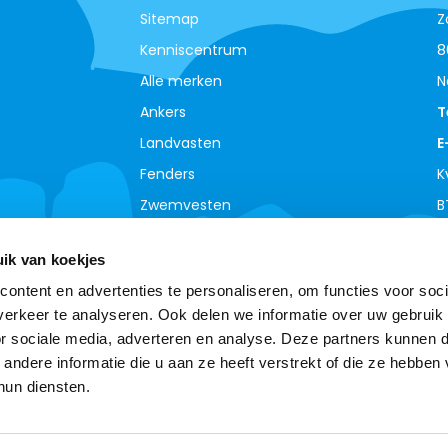
Sitemap
Z
Kenniscentrum
8
Alle merken
N
Ankers
T
Landvasten
E
Fenders
K
Zwemvesten
B
ik van koekjes
ontent en advertenties te personaliseren, om functies voor soci
erkeer te analyseren. Ook delen we informatie over uw gebruik
or sociale media, adverteren en analyse. Deze partners kunnen 
ndere informatie die u aan ze heeft verstrekt of die ze hebben
hun diensten.
© Copyright 2026 - Theme By
DMWS
-
RSS-feed
Boottotaal - De meest complete watersport webshop
van de Benelux !
9,0
- Ratings