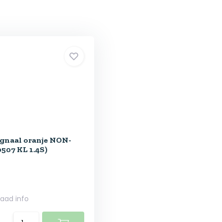
gnaal oranje NON-
07 KL 1.4S)
raad info