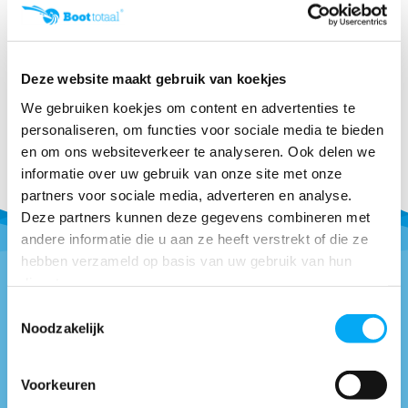
Moeller
Moeller is bekend van zijn assortiment kwalitatieve
Deze website maakt gebruik van koekjes
brandstoftanks en toebehoren. Van jerrycan, brandstoftank
tot aan brandstofstekkers voor de buitenboordmotor. Moeller
We gebruiken koekjes om content en advertenties te
levert zelfs aan de grote merken buitenboordmotoren.
personaliseren, om functies voor sociale media te bieden
en om ons websiteverkeer te analyseren. Ook delen we
informatie over uw gebruik van onze site met onze
partners voor sociale media, adverteren en analyse.
Deze partners kunnen deze gegevens combineren met
andere informatie die u aan ze heeft verstrekt of die ze
hebben verzameld op basis van uw gebruik van hun
diensten.
Toestemmingsselectie
Vragen of advies nodig?
Noodzakelijk
0418-514018
* Bel naar
info@boottotaal.nl
* Mail naar
Voorkeuren
Facebook.nl/boottotaal
* Vind ons op