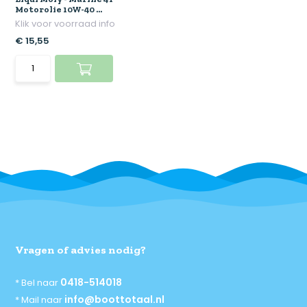
Motorolie 10W-40 ...
Klik voor voorraad info
€ 15,55
Vragen of advies nodig?
0418-514018
* Bel naar
info@boottotaal.nl
* Mail naar