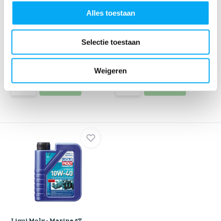
Alles toestaan
Liqui Moly - Handpomp
Liqui Moly - Marine 4T
Selectie toestaan
Motorolie 10W-40 ...
Klik voor voorraad info
Klik voor voorraad info
€ 19,99
€ 19,25
€ 63,14
Weigeren
Liqui Moly - Marine 4T