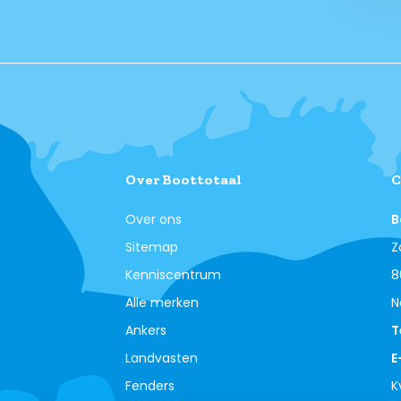
Over Boottotaal
C
Over ons
B
Sitemap
Z
Kenniscentrum
8
Alle merken
N
Ankers
T
Landvasten
E
Fenders
K