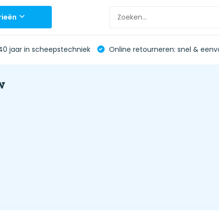
rieën
0 jaar in scheepstechniek
Online retourneren: snel & eenv
w