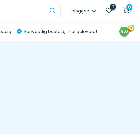
0
0
Inloggen
oudig!
Eenvoudig besteld, snel geleverd!
9,0