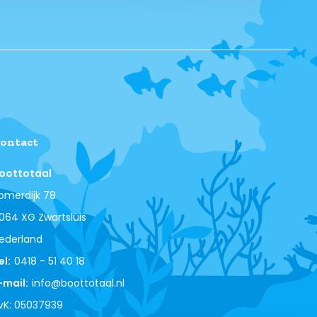
ontact
oottotaal
omerdijk 78
064 XG Zwartsluis
ederland
el:
0418 - 51 40 18
-mail:
info@boottotaal.nl
vK: 05037939