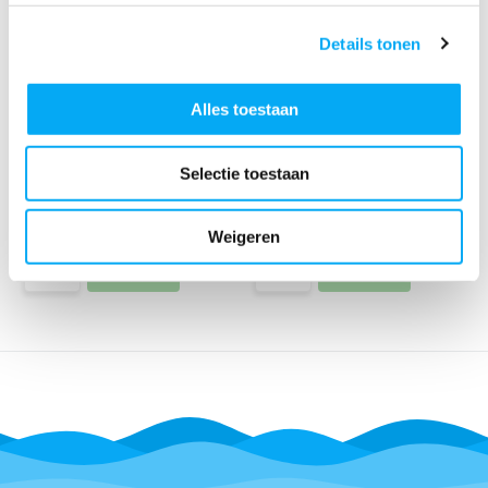
Details tonen
Alles toestaan
Schroevendraaier - vast
RVS p-clip 5mm (prijs per 25
Selectie toestaan
model
st.)
Klik voor voorraad info
Klik voor voorraad info
€ 60,90
€ 45,-
Weigeren