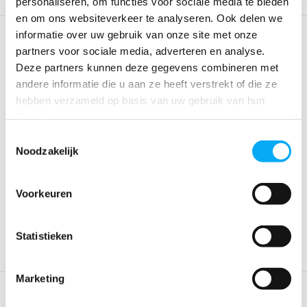
personaliseren, om functies voor sociale media te bieden
en om ons websiteverkeer te analyseren. Ook delen we
informatie over uw gebruik van onze site met onze
partners voor sociale media, adverteren en analyse.
Deze partners kunnen deze gegevens combineren met
andere informatie die u aan ze heeft verstrekt of die ze
hebben verzameld op basis van uw gebruik van hun
diensten.
Toestemmingsselectie
Noodzakelijk
Uitlaatklem HTM80
Slangklemschroevendraaier
| flexibel
Klik voor voorraad info
Klik voor voorraad info
€ 12,80
€ 36,-
Voorkeuren
Statistieken
Marketing