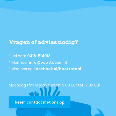
Vragen of advies nodig?
* Bel naar
0418-514018
* Mail naar
info@boottotaal.nl
* Vind ons op
Facebook.nl/boottotaal
Maandag t/m vrijdag tussen: 9:00 uur tot 17:00 uur
Neem contact met ons op