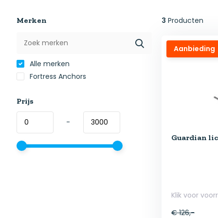
Merken
3
Producten
Aanbieding
Alle merken
Fortress Anchors
Prijs
-
Guardian li
Klik voor voor
€ 126,-