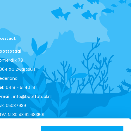
ontact
oottotaal
omerdijk 78
064 XG Zwartsluis
ederland
el:
0418 - 51 40 18
-mail:
info@boottotaal.nl
vK: 05037939
TW: NL80.43.62.683B01