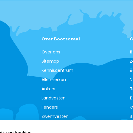
Over Boottotaal
C
Over ons
B
Sitemap
Z
Kenniscentrum
8
Alle merken
N
Ankers
T
Landvasten
E
Fenders
K
Zwemvesten
B
ik van koekjes