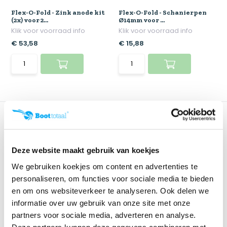
Flex-O-Fold - Zink anode kit
Flex-O-Fold - Schanierpen
(2x) voor 2...
Ø14mm voor ...
Klik voor voorraad info
Klik voor voorraad info
€ 53,58
€ 15,88
Deze website maakt gebruik van koekjes
We gebruiken koekjes om content en advertenties te
personaliseren, om functies voor sociale media te bieden
en om ons websiteverkeer te analyseren. Ook delen we
Flex-O-Fold - Schanierpen
informatie over uw gebruik van onze site met onze
Ø16mm voor ...
partners voor sociale media, adverteren en analyse.
Klik voor voorraad info
Deze partners kunnen deze gegevens combineren met