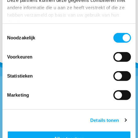
€ 15,88
andere informatie die u aan ze heeft verstrekt of die ze
hebben verzameld op basis van uw gebruik van hun
diensten.
Toestemmingsselectie
Noodzakelijk
Voorkeuren
Statistieken
Marketing
Vragen of advies nodig?
0418-514018
* Bel naar
info@boottotaal.nl
* Mail naar
Details tonen
Facebook.nl/boottotaal
* Vind ons op