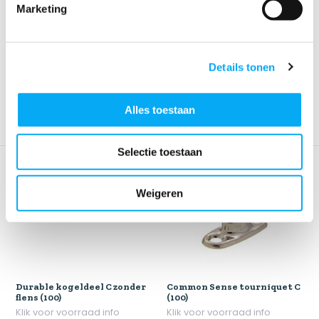
Marketing
Lift the Dot kogeldeel C
Lift the Dot achterplaat
parker (100)
deel A (100)
Klik voor voorraad info
Klik voor voorraad info
€ 150,-
€ 33,-
Details tonen
Alles toestaan
Selectie toestaan
Weigeren
Durable kogeldeel C zonder
Common Sense tourniquet C
flens (100)
(100)
Klik voor voorraad info
Klik voor voorraad info