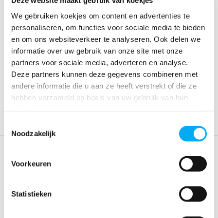
Deze website maakt gebruik van koekjes
We gebruiken koekjes om content en advertenties te
personaliseren, om functies voor sociale media te bieden
en om ons websiteverkeer te analyseren. Ook delen we
Snapmaster handtang Dot
Durable kogeldeel C diep
informatie over uw gebruik van onze site met onze
M840
(100)
partners voor sociale media, adverteren en analyse.
Klik voor voorraad info
Klik voor voorraad info
Deze partners kunnen deze gegevens combineren met
€ 1.245,-
€ 27,-
andere informatie die u aan ze heeft verstrekt of die ze
hebben verzameld op basis van uw gebruik van hun
diensten.
Toestemmingsselectie
Noodzakelijk
Voorkeuren
Statistieken