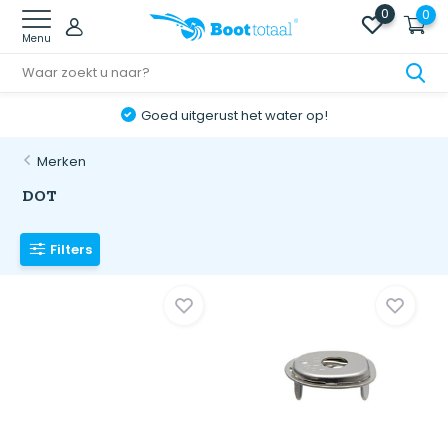
0
0
Menu
Online retourneren: snel & eenvoudig!
Merken
DOT
Filters