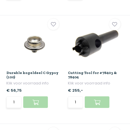
Durable kogeldeel C Gypsy
Cutting Tool for #78403 &
(100)
78404
Klik voor voorraad info
Klik voor voorraad info
€ 56,75
€ 255,-