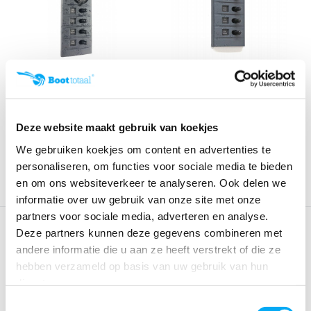
Connex Schakelpaneel - 4
Connex Schakelpaneel - 4
schakelaars en ...
schakelaars - m...
Klik voor voorraad info
Klik voor voorraad info
€ 119,95
€ 84,95
Deze website maakt gebruik van koekjes
We gebruiken koekjes om content en advertenties te
personaliseren, om functies voor sociale media te bieden
en om ons websiteverkeer te analyseren. Ook delen we
informatie over uw gebruik van onze site met onze
partners voor sociale media, adverteren en analyse.
Deze partners kunnen deze gegevens combineren met
Connex
andere informatie die u aan ze heeft verstrekt of die ze
Connex staat bekend om zijn hoogwaardige schakelpanelen
hebben verzameld op basis van uw gebruik van hun
die zijn ontworpen voor duurzame prestaties en
diensten.
betrouwbaarheid, ondersteund door een levenslange
Toestemmingsselectie