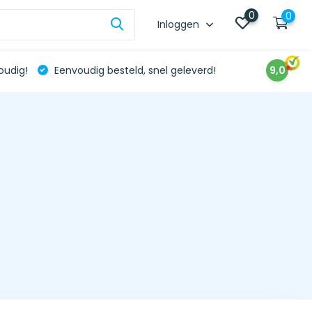
0
0
Inloggen
oudig!
Eenvoudig besteld, snel geleverd!
9,0