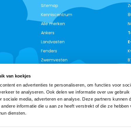
Sitemap
Z
Kenniscentrum
8
Alle merken
N
Ankers
T
Landvasten
E
Fenders
K
Zwemvesten
B
ik van koekjes
ontent en advertenties te personaliseren, om functies voor soci
erkeer te analyseren. Ook delen we informatie over uw gebruik
or sociale media, adverteren en analyse. Deze partners kunnen 
ndere informatie die u aan ze heeft verstrekt of die ze hebben
hun diensten.
© Copyright 2026 - Theme By
DMWS
-
RSS-feed
Boottotaal - De meest complete watersport webshop
van de Benelux !
9,0
- Ratings