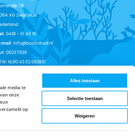
omerdijk 78
064 XG Zwartsluis
ederland
el:
0418 - 51 40 18
-mail:
info@boottotaal.nl
vK: 05037939
TW: NL80.43.62.683B01
Alles toestaan
ale media te
 van onze
Selectie toestaan
deze
 verzameld op
Weigeren