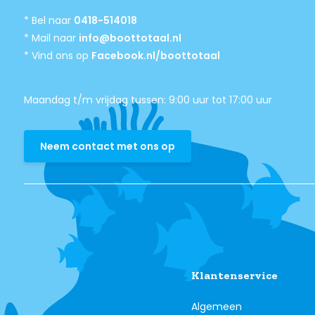
* Bel naar
0418-514018
* Mail naar
info@boottotaal.nl
* Vind ons op
Facebook.nl/boottotaal
Maandag t/m vrijdag tussen: 9:00 uur tot 17:00 uur
Neem contact met ons op
Klantenservice
Algemeen