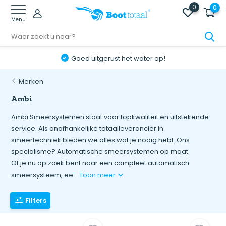
0
0
Menu
ter op!
Online retourneren: snel & een
Merken
Ambi
Ambi Smeersystemen staat voor topkwaliteit en uitstekende
service. Als onafhankelijke totaalleverancier in
smeertechniek bieden we alles wat je nodig hebt. Ons
specialisme? Automatische smeersystemen op maat.
Of je nu op zoek bent naar een compleet automatisch
smeersysteem, ee...
Toon meer
Filters