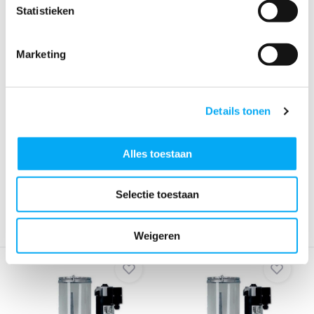
Statistieken
Marketing
Details tonen
Ambi aandrijfset 3000 -
Ambi aandrijfset 3000 -
beroepsvaart/roe...
beroepsvaart/sch...
Klik voor voorraad info
Klik voor voorraad info
Alles toestaan
€ 633,52
€ 633,51
Selectie toestaan
Weigeren