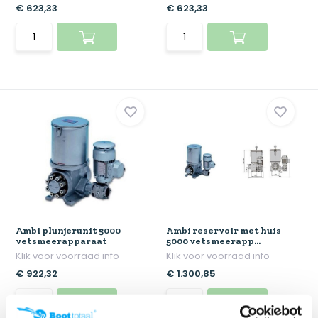
€ 623,33
€ 623,33
Ambi plunjerunit 5000
Ambi reservoir met huis
vetsmeerapparaat
5000 vetsmeerapp...
Klik voor voorraad info
Klik voor voorraad info
€ 922,32
€ 1.300,85