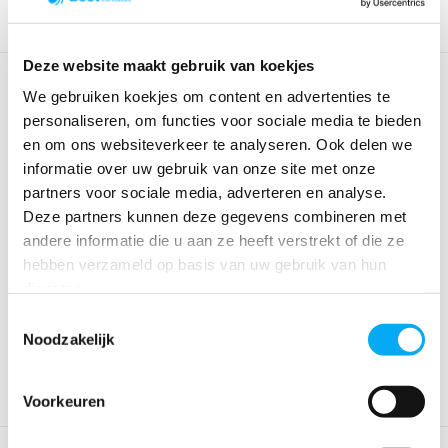
Deze website maakt gebruik van koekjes
We gebruiken koekjes om content en advertenties te
personaliseren, om functies voor sociale media te bieden
en om ons websiteverkeer te analyseren. Ook delen we
informatie over uw gebruik van onze site met onze
partners voor sociale media, adverteren en analyse.
Deze partners kunnen deze gegevens combineren met
andere informatie die u aan ze heeft verstrekt of die ze
Ambi aandrijfset 3000 -
Ambi aandrijfset 3000 -
hebben verzameld op basis van uw gebruik van hun
beroepsvaart/boe...
beroepsvaart/sch...
Klik voor voorraad info
Klik voor voorraad info
diensten.
€ 633,52
€ 633,52
Toestemmingsselectie
Noodzakelijk
Voorkeuren