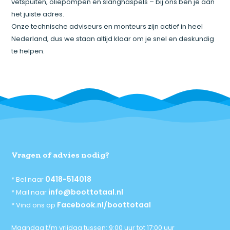
vetspuiten, oliepompen en slanghaspels – bij ons ben je aan
het juiste adres.
Onze technische adviseurs en monteurs zijn actief in heel
Nederland, dus we staan altijd klaar om je snel en deskundig
te helpen.
Vragen of advies nodig?
0418-514018
* Bel naar
info@boottotaal.nl
* Mail naar
Facebook.nl/boottotaal
* Vind ons op
Maandag t/m vrijdag tussen: 9:00 uur tot 17:00 uur