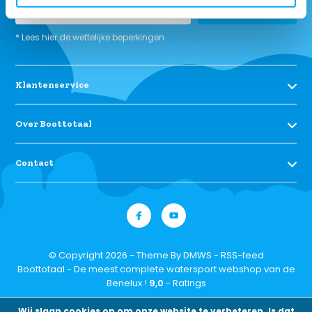
Abonneer
* Lees hier de wettelijke beperkingen
Klantenservice
Over Boottotaal
Contact
© Copyright 2026 - Theme By
DMWS
-
RSS-feed
Boottotaal - De meest complete watersport webshop van de
Benelux !
9,0
- Ratings
Wij slaan cookies op om onze website te verbeteren. Is dat