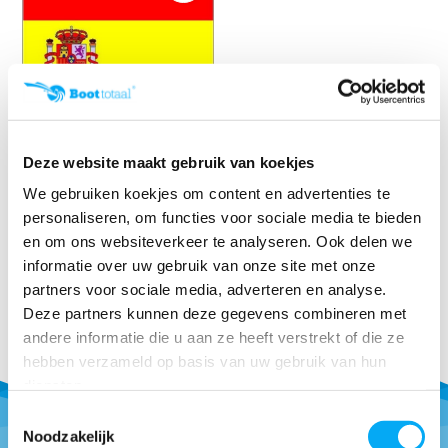
Vlag Spanje
Deze website maakt gebruik van koekjes
Klik voor voorraad info
We gebruiken koekjes om content en advertenties te
€ 8,30
personaliseren, om functies voor sociale media te bieden
en om ons websiteverkeer te analyseren. Ook delen we
informatie over uw gebruik van onze site met onze
partners voor sociale media, adverteren en analyse.
Deze partners kunnen deze gegevens combineren met
andere informatie die u aan ze heeft verstrekt of die ze
hebben verzameld op basis van uw gebruik van hun
diensten.
Toestemmingsselectie
Noodzakelijk