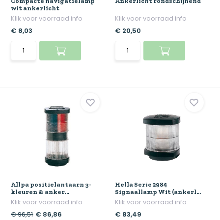
Compacte navigatielamp
Ankerlicht rondschijnend
wit ankerlicht
Klik voor voorraad info
Klik voor voorraad info
€ 8,03
€ 20,50
Allpa positielantaarn 3-
Hella Serie 2984
kleuren & anker...
Signaallamp Wit (ankerl...
Klik voor voorraad info
Klik voor voorraad info
€ 96,51
€ 86,86
€ 83,49