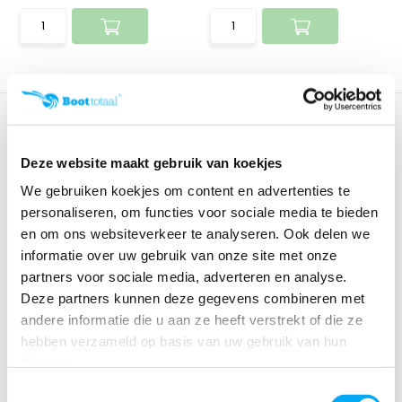
Deze website maakt gebruik van koekjes
We gebruiken koekjes om content en advertenties te
personaliseren, om functies voor sociale media te bieden
en om ons websiteverkeer te analyseren. Ook delen we
informatie over uw gebruik van onze site met onze
Hella NAVILED-TRIO LED-
Hella Serie 2984 3-
partners voor sociale media, adverteren en analyse.
Navigatie lamp & ...
kleurenlantaarn & ank...
Deze partners kunnen deze gegevens combineren met
Klik voor voorraad info
Klik voor voorraad info
andere informatie die u aan ze heeft verstrekt of die ze
€ 525,87
€ 248,05
hebben verzameld op basis van uw gebruik van hun
diensten.
Toestemmingsselectie