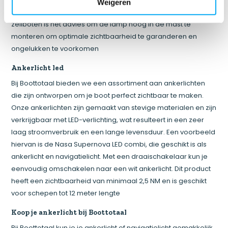
Weigeren
plaatsen of op een zo hoog mogelijke zichtbare plek. Op
zeilboten is het advies om de lamp hoog in de mast te
monteren om optimale zichtbaarheid te garanderen en
ongelukken te voorkomen
Ankerlicht led
Bij Boottotaal bieden we een assortiment aan ankerlichten
die zijn ontworpen om je boot perfect zichtbaar te maken.
Onze ankerlichten zijn gemaakt van stevige materialen en zijn
verkrijgbaar met LED-verlichting, wat resulteert in een zeer
laag stroomverbruik en een lange levensduur. Een voorbeeld
hiervan is de Nasa Supernova LED combi, die geschikt is als
ankerlicht en navigatielicht. Met een draaischakelaar kun je
eenvoudig omschakelen naar een wit ankerlicht. Dit product
heeft een zichtbaarheid van minimaal 2,5 NM en is geschikt
voor schepen tot 12 meter lengte
Koop je ankerlicht bij Boottotaal
Bij Boottotaal kun je je ankerlicht of navigatielicht gemakkelijk