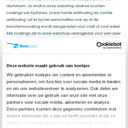
aluminium. Je vindt in onze webshop diverse soorten
coatings van Epifanes; zowel harde antifouling als zachte
antifouling. Let er bij het aanschaffen ook op of de
beschermcoating wordt aangeraden voor zoet of zout water.
Alle coatings zijn in onze webshop verkrijgbaar voor een zeer
aantrekkelijke prijs en vrijwel altijd uit voorraad leverbaar.
Epifanes Copper Cruise
Op zoek naar zachte antifouling? Ook wel zelfslijpende
Deze website maakt gebruik van koekjes
antifouling genoemd? Het merk Epifanes biedt de Epifanes
Copper Cruise aan. Het is een zelfslijtende halfglansverf
We gebruiken koekjes om content en advertenties te
welke beschikbaar is in zes verschillende kleuren. Dit type
personaliseren, om functies voor sociale media te bieden
antifouling is uitermate geschikt wanneer je niet harder dan
en om ons websiteverkeer te analyseren. Ook delen we
dertig knopen vaart. Ons advies: breng twee tot drie lagen
informatie over uw gebruik van onze site met onze
Epifanes Copper Cruise aan voor een optimale bescherming.
partners voor sociale media, adverteren en analyse.
Deze partners kunnen deze gegevens combineren met
Let erop dat dit type antifouling koper bevat en daarom niet
andere informatie die u aan ze heeft verstrekt of die ze
geschikt is voor aluminium boten. De beschermlaag is met
hebben verzameld op basis van uw gebruik van hun