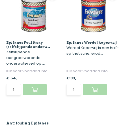
Epifanes Foul Away
Epifanes Werdol kopervrij
(zelfslijpende onderw...
Werdol Kopervrij is een half-
Zelfslijpende
synthetische, erod...
aangroeiwerende
onderwaterverf op ...
Klik voor voorraad info
Klik voor voorraad info
€ 54,-
€ 33,-
Antifouling Epifanes