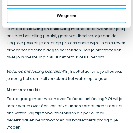
Antifouling Epifanes kopen?
Je doet het in onze webshop.
Naast Epifanes anti fouling vind je in onze online winkel tevens
Weigeren
antifouling van andere gerenommeerde merken, zoals
Hempel antifouling en antifouling International. Wanneer je bij
ons een bestelling plaatst, gaan we direct voor je aan de
slag. We pakken je order op professionele wijze in en streven
ernaar het dezelfde dag te verzenden. Ben je niet tevreden
over jouw bestelling? Stuur het retour of ruil het om.
Epifanes antifouling bestellen?
Bij Boottotaal vind je alles wat
je nodig hebt om zelfverzekerd het water op te gaan.
Meer informatie
Zou je graag meer weten over Epifanes antifouling? Of wil je
meer weten over één van onze andere producten? Laat het
ons weten. Wij zijn zowel telefonisch als per e-mail
bereikbaar en beantwoorden als bootexperts graag al je
vragen.