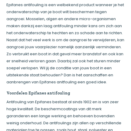
Epifanes antifouling is een welbekend product wanneer je het
onderwaterschip van je boot wilt beschermen tegen
aangroei. Mosselen, algen en andere micro-organismen
maken dankzij een laag antifouling minder kans om zich aan
het onderwaterschip te hechten en zo schade aan te richten.
Naast dat het veel werk is om de aangroei te verwijderen, kan
aangroei jouw vaarplezier namelijk aanzienlijk verminderen.
Zo verbruikt een boot in dat geval meer brandstof en ook kan
er snelheid verloren gaan. Daarbij zal ook het sturen minder
soepel verlopen. Wil jij de conditie van jouw boot in een
uitstekende staat behouden? Dan is het aanschaffen en
aanbrengen van Epifanes anitfouling een goed idee.
Voordelen Epifanes antifouling
Antifouling van Epifanes bestaat al sinds 1902 en is van zeer
hoge kwaliteit. De beschermcoatings van dit merk
garanderen een lange werking en behoeven bovendien
weinig onderhoud. De antifoulings zijn allen op verschillende
materialen toe te passen, zoals hout, staal, polyester en