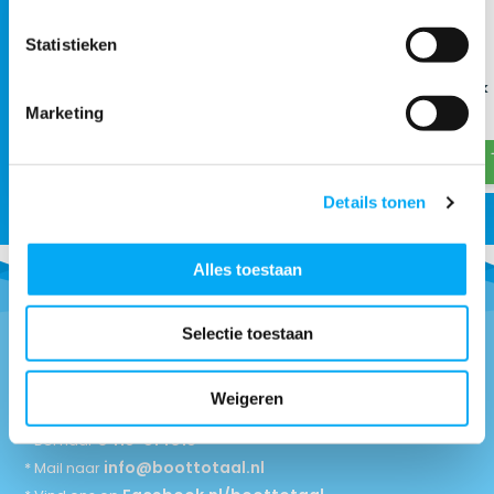
Statistieken
Houten vlaggenstok recht
RVS vlaggenstok
Marketing
€ 23,60
€ 26,77
€ 25,99
€ 43,95
Details tonen
Alles toestaan
Selectie toestaan
Vragen of advies nodig?
Weigeren
0418-514018
* Bel naar
info@boottotaal.nl
* Mail naar