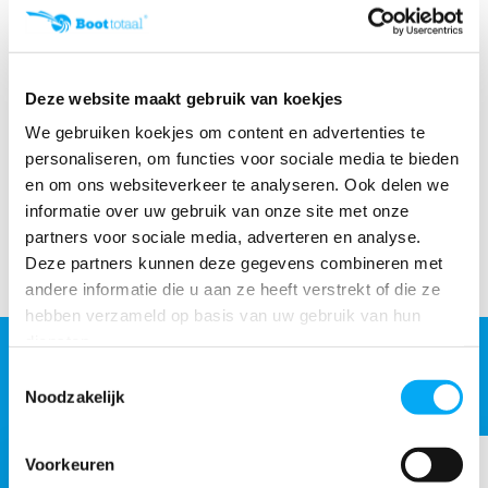
Online retourneren:
snel & eenvoudig!
Deze website maakt gebruik van koekjes
We gebruiken koekjes om content en advertenties te
Productomschrijving
personaliseren, om functies voor sociale media te bieden
en om ons websiteverkeer te analyseren. Ook delen we
informatie over uw gebruik van onze site met onze
Specificaties
partners voor sociale media, adverteren en analyse.
Deze partners kunnen deze gegevens combineren met
Delen
andere informatie die u aan ze heeft verstrekt of die ze
hebben verzameld op basis van uw gebruik van hun
diensten.
ACCESSOIRES
Toestemmingsselectie
Maak je aankoop compleet
Noodzakelijk
Voorkeuren