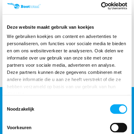
Online retourneren:
snel & eenvoudig!
Deze website maakt gebruik van koekjes
We gebruiken koekjes om content en advertenties te
Productomschrijving
personaliseren, om functies voor sociale media te bieden
en om ons websiteverkeer te analyseren. Ook delen we
informatie over uw gebruik van onze site met onze
Specificaties
partners voor sociale media, adverteren en analyse.
Deze partners kunnen deze gegevens combineren met
Delen
andere informatie die u aan ze heeft verstrekt of die ze
hebben verzameld op basis van uw gebruik van hun
diensten.
ACCESSOIRES
Toestemmingsselectie
Maak je aankoop compleet
Noodzakelijk
Voorkeuren