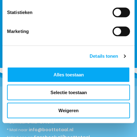
Statistieken
Aluminium dekzeil uitsteller
Marketing
€ 22,36
€ 26,69
Details tonen
Alles toestaan
Selectie toestaan
Vragen of advies nodig?
Weigeren
0418-514018
* Bel naar
info@boottotaal.nl
* Mail naar