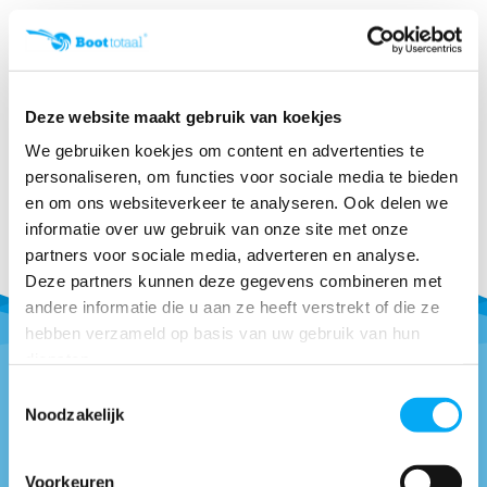
Hertz - HM CAM C01 -
Waterdichte camera ...
Klik voor voorraad info
€ 42,35
Deze website maakt gebruik van koekjes
We gebruiken koekjes om content en advertenties te
personaliseren, om functies voor sociale media te bieden
en om ons websiteverkeer te analyseren. Ook delen we
informatie over uw gebruik van onze site met onze
partners voor sociale media, adverteren en analyse.
Deze partners kunnen deze gegevens combineren met
andere informatie die u aan ze heeft verstrekt of die ze
hebben verzameld op basis van uw gebruik van hun
diensten.
Toestemmingsselectie
Noodzakelijk
Vragen of advies nodig?
0418-514018
* Bel naar
Voorkeuren