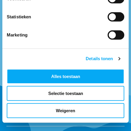
info@boottotaal.nl
* Mail naar
Facebook.nl/boottotaal
* Vind ons op
Statistieken
Maandag t/m vrijdag tussen: 9:00 uur tot 17:00 uur
Marketing
Neem contact met
ons op
Details tonen
Alles toestaan
Ontvang onze tips om goed uitgerust het water op te gaan.
Selectie toestaan
Abonneer
Weigeren
* Lees hier de wettelijke beperkingen