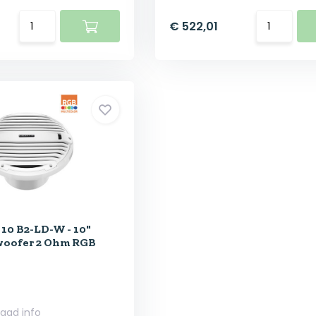
€ 522,01
 10 B2-LD-W - 10"
woofer 2 Ohm RGB
raad info