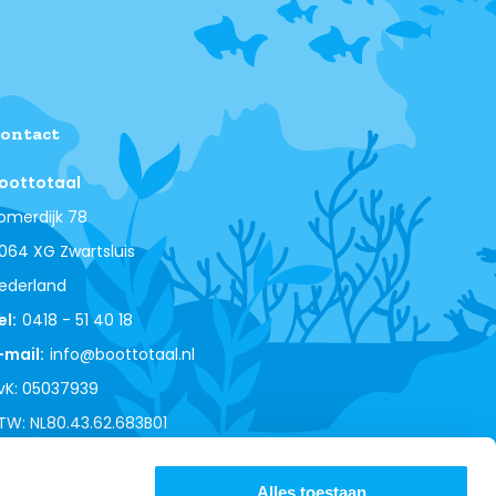
ontact
oottotaal
omerdijk 78
064 XG Zwartsluis
ederland
el:
0418 - 51 40 18
-mail:
info@boottotaal.nl
vK: 05037939
TW: NL80.43.62.683B01
Alles toestaan