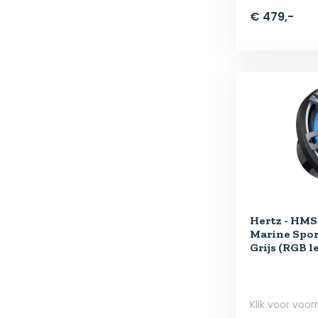
€ 479,-
Hertz - HMS 
Marine Spor
Grijs (RGB l
Klik voor voor