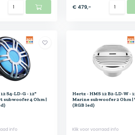
€ 479,-
12 S4-LD-G - 12"
Hertz - HMS 12 B2-LD-W - 1
t subwoofer 4 Ohm |
Marine subwoofer 2 Ohm |
ed)
(RGB led)
raad info
Klik voor voorraad info