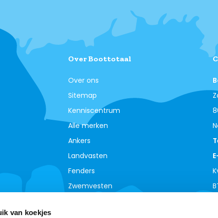
Over Boottotaal
C
Over ons
B
Sitemap
Z
Kenniscentrum
8
Alle merken
N
Ankers
T
Landvasten
E
Fenders
K
Zwemvesten
B
ik van koekjes