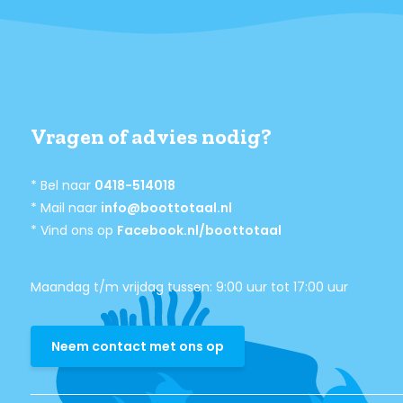
Vragen of advies nodig?
* Bel naar
0418-514018
* Mail naar
info@boottotaal.nl
* Vind ons op
Facebook.nl/boottotaal
Maandag t/m vrijdag tussen: 9:00 uur tot 17:00 uur
Neem contact met ons op