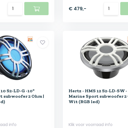
€ 479,-
 10 S2-LD-G -10"
Hertz - HMS 12 S2-LD-SW - 
t subwoofer 2 Ohm |
Marine Sport subwoofer 2
ed)
Wit (RGB led)
raad info
Klik voor voorraad info