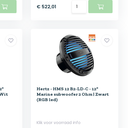
€ 522,01
2"
Hertz - HMS 12 B2-LD-C - 12"
 Wit
Marine subwoofer 2 Ohm | Zwart
(RGB led)
Klik voor voorraad info