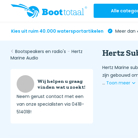
Alle catego
Kies uit ruim 40.000 watersportartikelen
Meer dan 4
Hertz Su
Bootspeakers en radio's
-
Hertz
Marine Audio
Hertz Marine sub
zijn gebouwd om 
Wij helpen u graag
...
Toon meer
vinden wat u zoekt!
Neem gerust contact met een
van onze specialisten via 0418-
514018!