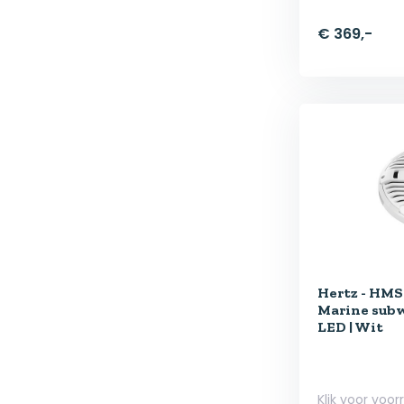
€ 369,-
Hertz - HMS
Marine sub
LED | Wit
Klik voor voor