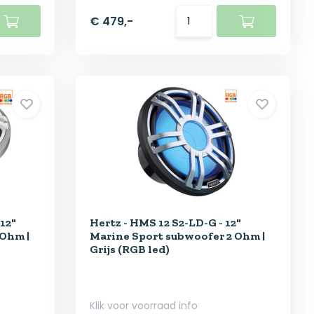
€ 479,-
12"
Hertz - HMS 12 S2-LD-G - 12"
 Ohm |
Marine Sport subwoofer 2 Ohm |
Grijs (RGB led)
Klik voor voorraad info