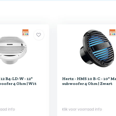
12 B4-LD-W - 12"
Hertz - HMS 10 B-C - 10" M
oofer 4 Ohm | Wit
subwoofer 4 Ohm | Zwart
raad info
Klik voor voorraad info