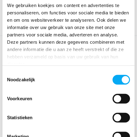
€ 18,95
€ 12,08
€ 13,96
€ 7,99
We gebruiken koekjes om content en advertenties te
personaliseren, om functies voor sociale media te bieden
en om ons websiteverkeer te analyseren. Ook delen we
informatie over uw gebruik van onze site met onze
partners voor sociale media, adverteren en analyse.
Deze partners kunnen deze gegevens combineren met
andere informatie die u aan ze heeft verstrekt of die ze
hebben verzameld op basis van uw gebruik van hun
diensten.
Toestemmingsselectie
Noodzakelijk
Aansluit/bedradings kit
Speakerkabel 2 X 1.5mm2
Voorkeuren
voor Marine Ampl...
Klik voor voorraad info
Klik voor voorraad info
€ 38,95
€ 33,85
€ 1,69
€ 1,29
Statistieken
Marketing