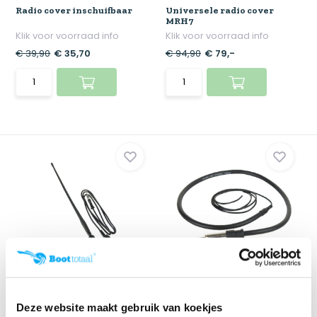
Radio cover inschuifbaar
Universele radio cover
MRH7
Klik voor voorraad info
Klik voor voorraad info
€ 39,90
€ 35,70
€ 94,90
€ 79,-
Marine rubber antenne |
Radio antenne
Zwart MRANT12
Klik voor voorraad info
Klik voor voorraad info
Deze website maakt gebruik van koekjes