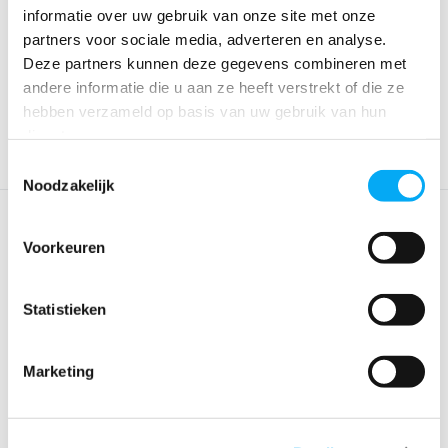
Pakkingset elektrisch
Spoelpompset elektrisch
informatie over uw gebruik van onze site met onze
toilet
toilet
partners voor sociale media, adverteren en analyse.
Klik voor voorraad info
Klik voor voorraad info
Deze partners kunnen deze gegevens combineren met
€ 48,20
€ 64,30
andere informatie die u aan ze heeft verstrekt of die ze
hebben verzameld op basis van uw gebruik van hun
diensten.
Toestemmingsselectie
Noodzakelijk
Voorkeuren
Statistieken
Marketing
Uitlaat elleboog elektrisch
Motor elektrisch toilet 12V /
toilet
24V
Klik voor voorraad info
Klik voor voorraad info