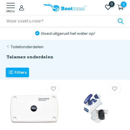
0
0
Menu
Online retourneren: snel & eenvoudig!
Toiletonderdelen
Talamex onderdelen
Filters