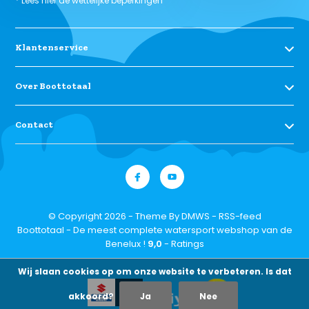
* Lees hier de wettelijke beperkingen
Klantenservice
Over Boottotaal
Contact
© Copyright 2026 - Theme By
DMWS
-
RSS-feed
Boottotaal - De meest complete watersport webshop van de
Benelux !
9,0
- Ratings
Wij slaan cookies op om onze website te verbeteren. Is dat
akkoord?
Ja
Nee