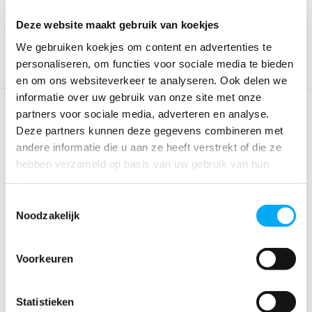
€ 212,95
€ 189,-
€ 299,99
€ 264,95
Deze website maakt gebruik van koekjes
We gebruiken koekjes om content en advertenties te
personaliseren, om functies voor sociale media te bieden
en om ons websiteverkeer te analyseren. Ook delen we
informatie over uw gebruik van onze site met onze
partners voor sociale media, adverteren en analyse.
Deze partners kunnen deze gegevens combineren met
andere informatie die u aan ze heeft verstrekt of die ze
hebben verzameld op basis van uw gebruik van hun
diensten.
Toestemmingsselectie
Noodzakelijk
Klapbare bijzettafel Little
Southampton ...
Klik voor voorraad info
Voorkeuren
€ 279,-
€ 244,85
Statistieken