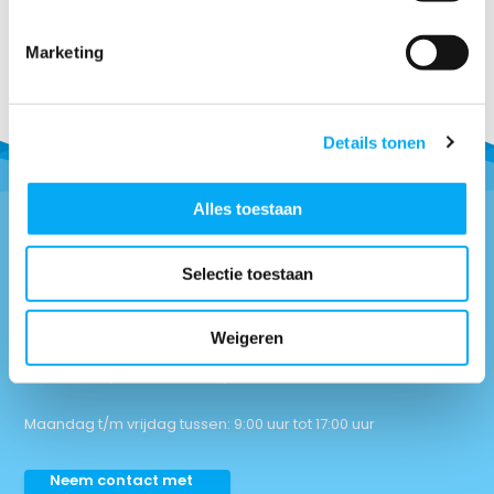
Marketing
Details tonen
Alles toestaan
Vragen of advies nodig?
Selectie toestaan
0418-514018
* Bel naar
Weigeren
info@boottotaal.nl
* Mail naar
Facebook.nl/boottotaal
* Vind ons op
Maandag t/m vrijdag tussen: 9:00 uur tot 17:00 uur
Neem contact met