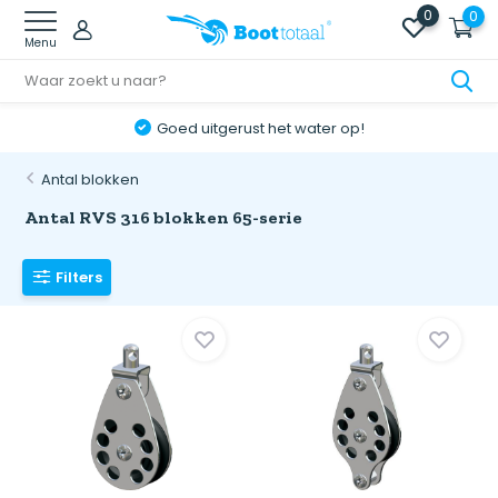
0
0
Menu
itgerust het water op!
Online retourne
Antal blokken
Antal RVS 316 blokken 65-serie
Filters