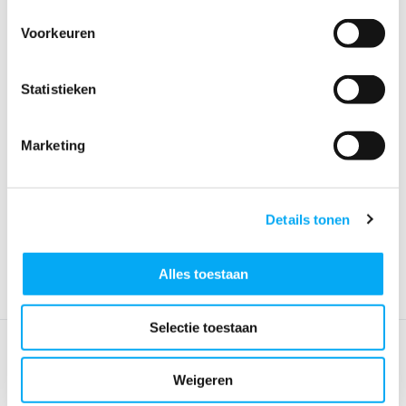
Voorkeuren
Statistieken
Marketing
Antal RVS 316 block serie 65
Antal RVS 316 block serie 65,
kogelgelag...
kogelgelag...
Klik voor voorraad info
Klik voor voorraad info
€ 204,96
€ 253,62
Details tonen
Alles toestaan
Selectie toestaan
Weigeren