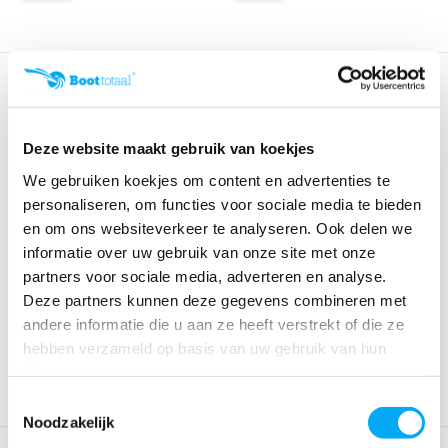
Deze website maakt gebruik van koekjes
We gebruiken koekjes om content en advertenties te
personaliseren, om functies voor sociale media te bieden
en om ons websiteverkeer te analyseren. Ook delen we
Antal RVS 316 block serie 65,
Antal RVS 316 block serie 65,
informatie over uw gebruik van onze site met onze
kogelgelag...
kogelgelag...
partners voor sociale media, adverteren en analyse.
Klik voor voorraad info
Klik voor voorraad info
Deze partners kunnen deze gegevens combineren met
€ 145,47
€ 237,63
andere informatie die u aan ze heeft verstrekt of die ze
hebben verzameld op basis van uw gebruik van hun
diensten.
Toestemmingsselectie
Noodzakelijk