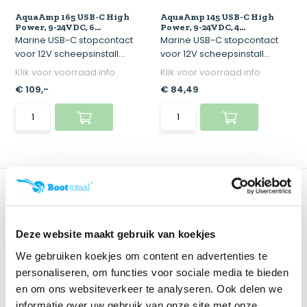
AquaAmp 165 USB-C High
AquaAmp 145 USB-C High
Power, 9-24VDC, 6...
Power, 9-24VDC, 4...
Marine USB-C stopcontact
Marine USB-C stopcontact
voor 12V scheepsinstall...
voor 12V scheepsinstall...
Klik voor voorraad info
Klik voor voorraad info
€ 109,-
€ 84,49
Deze website maakt gebruik van koekjes
We gebruiken koekjes om content en advertenties te
personaliseren, om functies voor sociale media te bieden
en om ons websiteverkeer te analyseren. Ook delen we
AquaAmp 1100 USB-C High
informatie over uw gebruik van onze site met onze