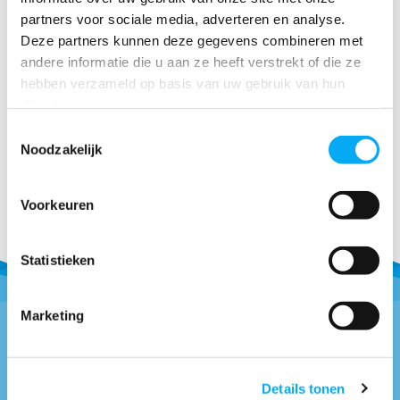
Power, 9-24VDC, ...
partners voor sociale media, adverteren en analyse.
Marine USB-C stopcontact
Deze partners kunnen deze gegevens combineren met
voor 12V scheepsinstall...
andere informatie die u aan ze heeft verstrekt of die ze
Klik voor voorraad info
hebben verzameld op basis van uw gebruik van hun
€ 132,50
diensten.
Toestemmingsselectie
Noodzakelijk
Voorkeuren
Statistieken
Marketing
Vragen of advies nodig?
Details tonen