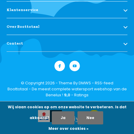
Klantenservice
Over Boottotaal
Contact
© Copyright 2026 - Theme By
DMWS
-
RSS-feed
Boottotaal - De meest complete watersport webshop van de
Benelux !
9,0
- Ratings
Wij slaan cookies op om onze website te verbeteren. Is dat
akkoord?
Ja
Nee
Meer over cookies »