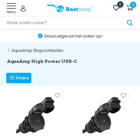
0
0
Menu
Goed uitgerust het water op!
AquaAmp Stopcontacten
AquaAmp High Power USB-C
Filters