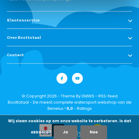
Klantenservice
Over Boottotaal
Contact
© Copyright 2026 - Theme By
DMWS
-
RSS-feed
Boottotaal - De meest complete watersport webshop van de
Benelux !
9,0
- Ratings
Wij slaan cookies op om onze website te verbeteren. Is dat
akkoord?
Ja
Nee