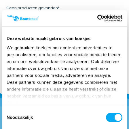
Geen producten gevonden!...
Beau Fort
Beau-Fort is specialist in parasols en windschermen. Sinds
Deze website maakt gebruik van koekjes
2005 zet Beau-Fort de activiteiten verder van Dierick Parasols
uit Gent. Dit bedrijf stond gedurende meerdere generaties
We gebruiken koekjes om content en advertenties te
synoniem voor kennis, service en kwaliteit. Beau-Fort bouwt
personaliseren, om functies voor sociale media te bieden
verder op deze stevige fundamenten en geniet daardoor het
en om ons websiteverkeer te analyseren. Ook delen we
vertrouwen van heel wat vaste en nieuwe klanten.
informatie over uw gebruik van onze site met onze
partners voor sociale media, adverteren en analyse.
Deze partners kunnen deze gegevens combineren met
andere informatie die u aan ze heeft verstrekt of die ze
hebben verzameld op basis van uw gebruik van hun
diensten.
Toestemmingsselectie
Noodzakelijk
Vragen of advies nodig?