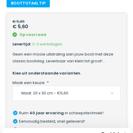
BOOTTOTAAL TIP
€ 5,85
€ 5,60
Op voorraad
Levertijd:
2-3 werkdagen
Geen een mooie uitstraling aan jouw boot met deze
classic bootvlag. Leverbaar van klein tot groot!...
Kies uit onderstaande varianten.
Maak een keuze:
*
Ruim
40 jaar ervaring
in scheepstechniek!
Eenvoudig besteld, snel geleverd!
Online retourneren:
snel & eenvoudig!