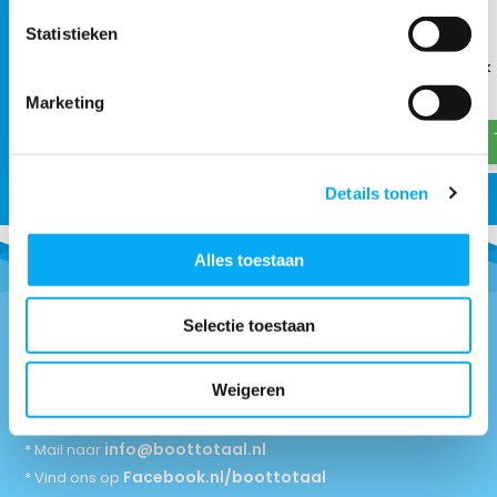
Statistieken
Houten vlaggenstok recht
RVS vlaggenstok
€ 23,60
€ 26,77
Marketing
€ 25,99
€ 43,95
Details tonen
Alles toestaan
Selectie toestaan
Vragen of advies nodig?
Weigeren
0418-514018
* Bel naar
info@boottotaal.nl
* Mail naar
Facebook.nl/boottotaal
* Vind ons op