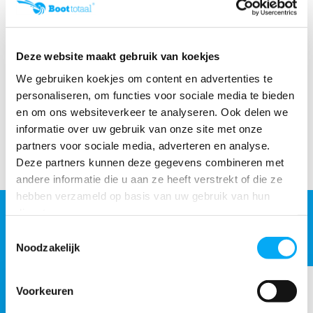
Deze website maakt gebruik van koekjes
We gebruiken koekjes om content en advertenties te
Productomschrijving
personaliseren, om functies voor sociale media te bieden
en om ons websiteverkeer te analyseren. Ook delen we
Specificaties
informatie over uw gebruik van onze site met onze
partners voor sociale media, adverteren en analyse.
Deze partners kunnen deze gegevens combineren met
Delen
andere informatie die u aan ze heeft verstrekt of die ze
hebben verzameld op basis van uw gebruik van hun
diensten.
ACCESSOIRES
Maak je aankoop compleet
Toestemmingsselectie
Noodzakelijk
Voorkeuren