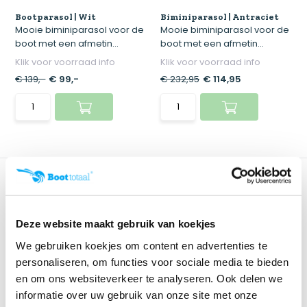
Bootparasol | Wit
Biminiparasol | Antraciet
Mooie biminiparasol voor de
Mooie biminiparasol voor de
boot met een afmetin...
boot met een afmetin...
Klik voor voorraad info
Klik voor voorraad info
€ 139,-
€ 99,-
€ 232,95
€ 114,95
Deze website maakt gebruik van koekjes
We gebruiken koekjes om content en advertenties te
personaliseren, om functies voor sociale media te bieden
en om ons websiteverkeer te analyseren. Ook delen we
Biminiparasol | Grijs
Biminiparasol | Blauw
informatie over uw gebruik van onze site met onze
Mooie biminiparasol voor de
Mooie biminiparasol voor de