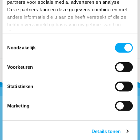
partners voor sociale media, adverteren en analyse.
boot met een afmetin...
boot met een afmetin...
Deze partners kunnen deze gegevens combineren met
Klik voor voorraad info
Klik voor voorraad info
andere informatie die u aan ze heeft verstrekt of die ze
€ 232,95
€ 114,95
€ 139,-
€ 99,-
hebben verzameld op basis van uw gebruik van hun
diensten.
Toestemmingsselectie
Noodzakelijk
Voorkeuren
Statistieken
Marketing
Vragen of advies nodig?
Details tonen
0418-514018
* Bel naar