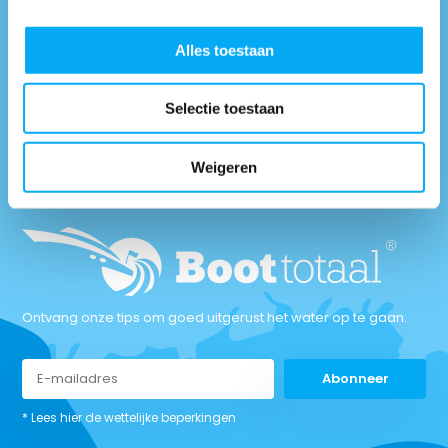
0418-514018
* Bel naar
info@boottotaal.nl
* Mail naar
Alles toestaan
Facebook.nl/boottotaal
* Vind ons op
Maandag t/m vrijdag tussen: 9:00 uur tot 17:00 uur
Selectie toestaan
Neem contact met
Weigeren
ons op
Ontvang onze tips om goed uitgerust het water op te gaan.
Abonneer
* Lees hier de wettelijke beperkingen