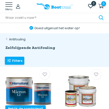
0
0
Menu
Goed uitgerust het water op!
Antifouling
Zelfslijpende Antifouling
Filters
Bekijk de combideal!