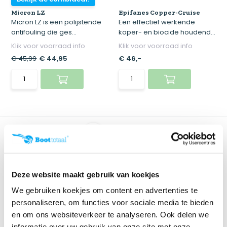
Micron LZ
Epifanes Copper-Cruise
Micron LZ is een polijstende
Een effectief werkende
antifouling die ges...
koper- en biocide houdend...
Klik voor voorraad info
Klik voor voorraad info
€ 45,99
€ 44,95
€ 46,-
Deze website maakt gebruik van koekjes
We gebruiken koekjes om content en advertenties te
personaliseren, om functies voor sociale media te bieden
en om ons websiteverkeer te analyseren. Ook delen we
Epifanes Foul Away
(zelfslijpende onderw...
informatie over uw gebruik van onze site met onze