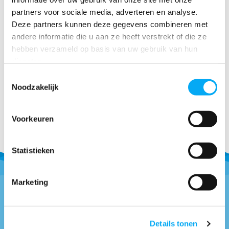
Zelfslijpende
partners voor sociale media, adverteren en analyse.
aangroeiwerende
Deze partners kunnen deze gegevens combineren met
onderwaterverf op ...
andere informatie die u aan ze heeft verstrekt of die ze
Klik voor voorraad info
hebben verzameld op basis van uw gebruik van hun
€ 54,-
diensten.
Toestemmingsselectie
Noodzakelijk
Voorkeuren
Statistieken
Marketing
Vragen of advies nodig?
Details tonen