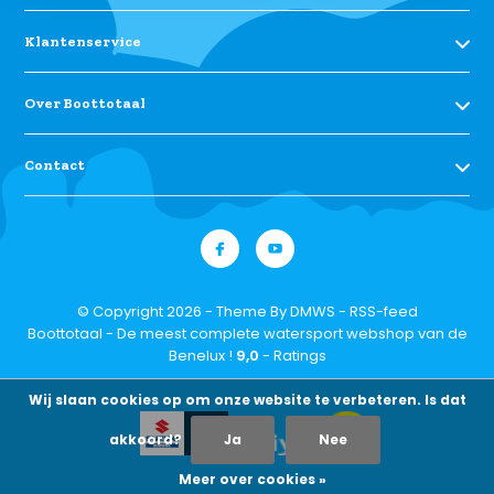
Klantenservice
Over Boottotaal
Contact
© Copyright 2026 - Theme By
DMWS
-
RSS-feed
Boottotaal - De meest complete watersport webshop van de
Benelux !
9,0
- Ratings
Wij slaan cookies op om onze website te verbeteren. Is dat
akkoord?
Ja
Nee
Meer over cookies »