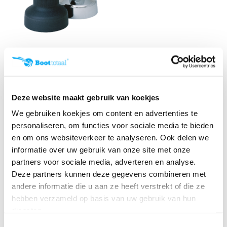
Antal Brons-verchroomde
winch W8 (1-spee...
Klik voor voorraad info
€ 265,38
Deze website maakt gebruik van koekjes
We gebruiken koekjes om content en advertenties te
personaliseren, om functies voor sociale media te bieden
en om ons websiteverkeer te analyseren. Ook delen we
informatie over uw gebruik van onze site met onze
partners voor sociale media, adverteren en analyse.
Antal lier met 1 direct speed en vrijloop
Deze partners kunnen deze gegevens combineren met
De
Antal lieren 1 direct speed met vrijloop
, zoals de
andere informatie die u aan ze heeft verstrekt of die ze
modellen
W6
,
W7
en
W8
, zijn compacte en betrouwbare
hebben verzameld op basis van uw gebruik van hun
lieren speciaal ontworpen voor kleinere zeilboten. Deze
diensten.
lieren zijn perfect voor lichtere toepassingen, waarbij je toch
Toestemmingsselectie